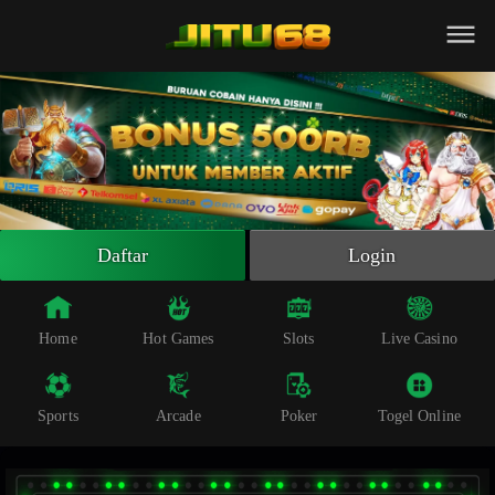
Beranda
Slot Online
Live Casino
Sportsbook
Arcade
Togel Online
Daftar
Login
Poker
Whatsapp
Home
Hot Games
Slots
Live Casino
Telegram
Sports
Arcade
Poker
Togel Online
Livechat