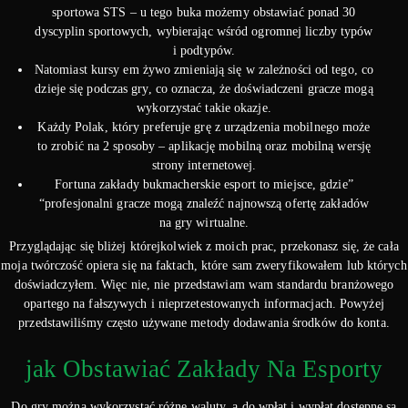
sportowa STS – u tego buka możemy obstawiać ponad 30
dyscyplin sportowych, wybierając wśród ogromnej liczby typów
i podtypów.
Natomiast kursy em żywo zmieniają się w zależności od tego, co
dzieje się podczas gry, co oznacza, że doświadczeni gracze mogą
wykorzystać takie okazje.
Każdy Polak, który preferuje grę z urządzenia mobilnego może
to zrobić na 2 sposoby – aplikację mobilną oraz mobilną wersję
strony internetowej.
Fortuna zakłady bukmacherskie esport to miejsce, gdzie”
“profesjonalni gracze mogą znaleźć najnowszą ofertę zakładów
na gry wirtualne.
Przyglądając się bliżej którejkolwiek z moich prac, przekonasz się, że cała
moja twórczość opiera się na faktach, które sam zweryfikowałem lub których
doświadczyłem. Więc nie, nie przedstawiam wam standardu branżowego
opartego na fałszywych i nieprzetestowanych informacjach. Powyżej
przedstawiliśmy często używane metody dodawania środków do konta.
​jak Obstawiać Zakłady Na Esporty
Do gry można wykorzystać różne waluty, a do wpłat i wypłat dostępne są