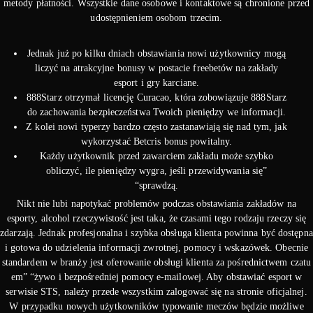
metody płatności. Wszystkie dane osobowe i kontaktowe są chronione przed
udostępnieniem osobom trzecim.
Jednak już po kilku dniach obstawiania nowi użytkownicy mogą
liczyć na atrakcyjne bonusy w postacie freebetów na zakłady
esport i gry karciane.
888Starz otrzymał licencję Curacao, która zobowiązuje 888Starz
do zachowania bezpieczeństwa Twoich pieniędzy we informacji.
Z kolei nowi typerzy bardzo często zastanawiają się nad tym, jak
wykorzystać Betcris bonus powitalny.
Każdy użytkownik przed zawarciem zakładu może szybko
obliczyć, ile pieniędzy wygra, jeśli przewidywania się”
“sprawdzą.
Nikt nie lubi napotykać problemów podczas obstawiania zakładów na
esporty, alcohol rzeczywistość jest taka, że czasami tego rodzaju rzeczy się
zdarzają. Jednak profesjonalna i szybka obsługa klienta powinna być dostępna
i gotowa do udzielenia informacji zwrotnej, pomocy i wskazówek. Obecnie
standardem w branży jest oferowanie obsługi klienta za pośrednictwem czatu
em” “żywo i bezpośredniej pomocy e-mailowej. Aby obstawiać esport w
serwisie STS, należy przede wszystkim zalogować się na stronie oficjalnej.
W przypadku nowych użytkowników typowanie meczów będzie możliwe