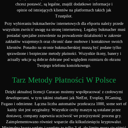
chcesz postawić, są legalne, znajdź dodatkowe informacje i
opinie od istniejących klientów na platformach takich jak
Trustpilot.
Przy wybieraniu bukmacherów internetowych dla eSportu należy przede
wszystkim zwrócić uwagę na stronę internetową. Legalny bukmacher musi
posiadać specjalne zezwolenie na prowadzenie działalności w zakresie
zakładów wzajemnych oraz chronić dane osobowe i kontaktowe swoich
klientów. Ponadto na stronie bukmacherskiej muszą być podane tylko
sprawdzone i bezpieczne metody płatności. Wszystkie ikony, banery i
actually sekcje są dobrze dobrane pod względem rozmiaru do ekranu
Twojego telefonu komórkowego.
Tarz Metody Płatności W Polsce
Dzięki aktualnej licencji Curacao możemy współpracować z czołowymi
deweloperami, w tym takimi studiami jak NetEnt, Evoplay, BGaming,
Fugaso i odmienne. Łączna liczba automatów przekracza 1000, some sort of
każdy slot jest oryginalny. Wszystkie cechy maszyn są ustalane przez
dostawcę, company zapewnia uczciwość we przejrzystość procesu gry.
Zaimplementowano również wsparcie dla kilkudziesięciu kryptowalut.
Minimalna kwota wpłaty i wypłaty to tylko 3 zł, ale limity mogą się różnić