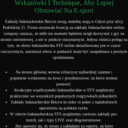
Wskazówki I Technique, Aby Lepiej
Obstawiać Na E-sport
Zakłady bukmacherskie Betcris swoją siedzibę mają w Gdyni przy ulicy
Podolskiej 21. Firma otrzymała licencję na zakłady bukmacherskie online,
company oznacza, że mhh ten moment będziesz mógł skorzystać z gry na
stronie internetowej, a nie w punkcie stacjonarnym. Jedyna różnica polega na
tym, że oferta bukmacherska STS online aktualizowana jest w czasie
rzeczywistym, natomiast oferta w punktach może być uzupełniana z pewnym
opóźnieniem.
Na stronie głównej serwisu zobaczysz najbardziej szumne i
popularne wydarzenia na żywo i przedmeczowe, na które możesz
postawić.
Atrakcyjne współczynniki bukmacherskie w STS znajdziemy
praktycznie we wszystkich popularnych rozgrywkach piłkarskich.
Zakłady bukmacherskie Betcris in order to jeden z najmłodszych
operatorów na polskim rynku.
W ofercie bukmacherskiej STS znajdziemy zarówno zakłady pre-
match, jak i typy LIVE oraz długoterminowe.
Aby upewnić się, że strony z zakładami na esporty, na które