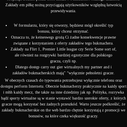
Zakłady em piłkę nożną przyciągają użytkowników względną łatwością
przewidywania.
W formularzu, który się otworzy, będziesz mógł określić typ
bonusu, który chcesz otrzymać.
Oznacza to, że keineswegs grożą Ci żadne konsekwencje prawne
związane z korzystaniem z oferty zakładów tego bukmachera.
Zakłady na Flirt 1, Premier Little league czy Serie Some sort of,
ale również na rozgrywki bardziej egzotyczne dla polskiego
gracza, czyli np.
Dlatego dostęp carry out gier wirtualnych my partner and i
zakładów bukmacherskich mają” “wyłącznie pełnoletni gracze.
W obecnych czasach do typowania potrzebujesz wyłącznie telefonu oraz
dostępu perform Internetu. Obecnie bukmacherzy praktycznie na każdy sport
i mhh każdy mecz, the także na inne dziedziny jak np. Polityka, rozrywka
bądź sporty wirtualne są w stanie wystawić bardzo szerokie oferty, z których
gracze mogą korzystać bez żadnych przeszkód. Warto jeszcze podkreślić, że
zakłady bukmacherskie on the web bardzo chętnie korzystają z promocji we
bonusów, na które czeka większość graczy.