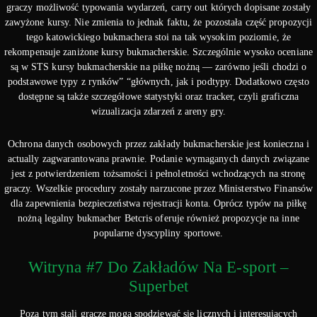
graczy możliwość typowania wydarzeń, carry out których dopisane zostały
zawyżone kursy. Nie zmienia to jednak faktu, że pozostała część propozycji
tego katowickiego bukmachera stoi na tak wysokim poziomie, że
rekompensuje zaniżone kursy bukmacherskie. Szczególnie wysoko oceniane
są w STS kursy bukmacherskie na piłkę nożną — zarówno jeśli chodzi o
podstawowe typy z rynków” “głównych, jak i podtypy. Dodatkowo często
dostępne są także szczegółowe statystyki oraz tracker, czyli graficzna
wizualizacja zdarzeń z areny gry.
Ochrona danych osobowych przez zakłady bukmacherskie jest konieczna i
actually zagwarantowana prawnie. Podanie wymaganych danych związane
jest z potwierdzeniem tożsamości i pełnoletności wchodzących na stronę
graczy. Wszelkie procedury zostały narzucone przez Ministerstwo Finansów
dla zapewnienia bezpieczeństwa rejestracji konta. Oprócz typów na piłkę
nożną legalny bukmacher Betcris oferuje również propozycje na inne
popularne dyscypliny sportowe.
Witryna #7 Do Zakładów Na E-sport –
Superbet
Poza tym stali gracze mogą spodziewać się licznych i interesujących