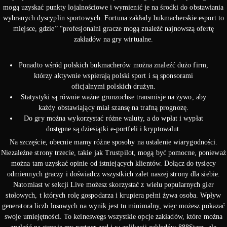
mogą uzyskać punkty lojalnościowe i wymienić je na środki do obstawiania
wybranych dyscyplin sportowych. Fortuna zakłady bukmacherskie esport to
miejsce, gdzie” “profesjonalni gracze mogą znaleźć najnowszą ofertę
zakładów na gry wirtualne.
Ponadto wśród polskich bukmacherów można znaleźć dużo firm,
którzy aktywnie wspierają polski sport i są sponsorami
oficjalnymi polskich drużyn.
Statystyki są równie ważne grunzochse transmisje na żywo, aby
każdy obstawiający miał szansę na trafną prognozę.
Do gry można wykorzystać różne waluty, a do wpłat i wypłat
dostępne są dziesiątki e-portfeli i kryptowalut.
Na szczęście, obecnie mamy różne sposoby na ustalenie wiarygodności.
Niezależne strony trzecie, takie jak Trustpilot, mogą być pomocne, ponieważ
można tam uzyskać opinie od istniejących klientów. Dołącz do tysięcy
odmiennych graczy i doświadcz wszystkich zalet naszej strony dla siebie.
Natomiast w sekcji Live możesz skorzystać z wielu popularnych gier
stołowych, t których rolę gospodarza i krupiera pełni żywa osoba. Wpływ
generatora liczb losowych na wynik jest tu minimalny, więc możesz pokazać
swoje umiejętności. To keineswegs wszystkie opcje zakładów, które można