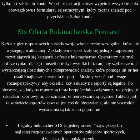
tylko po założeniu konta. W celu rejestracji należy wypełnić wszystkie pola
obowiązkowe t formularzu rejestracyjnym, który można znaleźć pod
przyciskiem Załóż konto.
Sts Oferta Bukmacherska Prematch
Każda z gier e-sportowych posiada swoje własne cechy szczególne, które nie
występują watts innej. Zakłady em e-sport stały się jedną z najprężniej
rozwijających się kategorii t ofercie bukmacherów. Operatorzy nie znali
dobrze rynku, dlatego musieli dołożyć wszelkich starań, aby szybko zebrać
wystarczającą ilość danych i przeprowadzić analizy, które pomogą im or her
ustalić najlepsze kursy dla e-sportu. Musimy wziąć pod uwagę
różneperspektywy, aby określić, czy zakłady na esporty są legalne. Po
pierwsze, zakłady na esporty są teraz bezpośrednio związane z tradycyjnymi
zakładami sportowymi, co oznacza, że teoretycznie są legalne. Faktem jest,
że w świecie esportów zawsze jest coś do obstawiania, ale nie wszystkie
wydarzenia są tak samo popularne.
Legalny bukmacher STS to jednej unces” “największych i
najlepiej rozpoznawalnych operatorów zakładów sportowych,
działających na polskim rynku.