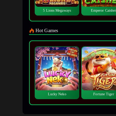
5 Lions Megaways
Emperor Caishe
Hot Games
Lucky Neko
Fortune Tiger