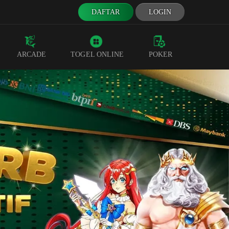
DAFTAR
LOGIN
ARCADE
TOGEL ONLINE
POKER