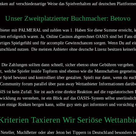
nken auf verschiedenartige Weise das Spielverhalten auf deutschen Plattforme
Unser Zweitplatzierter Buchmacher: Betovo
tanbieter mit PALMERAL und zahlen was 1. Haben Sie diese Summe erreicht, kö
etten erfolgreich waren. Ja, Online Casinos abgerechnet OASIS sind bei Fans d
ßartiges Spielgefühl und für accomplir Gewinnchancen sorgen. Wenn Du auf ein
chland nutzen. Die meisten Anbieter ohne deutsche Lizenz besitzen keinerlei
Die Zahlungen sollten dann schnell, sicher ebenso ohne Gebühren vergehen.
ut, welche Spieler inside Topform sind ebenso wie die Mannschaften gegenein
er Spiel bewusst und kontrolliert über gestalten. Spielt nur dann, wenn du euc
 Community forum parallel über pass away Wettanbieter Informationen darübe
IS ist kein Zufall. Sie ist auch eine direkte Reaktion auf die regulatorisch
ntwicklung zu verstehen, ist ein Blick auf das OASIS-System selbst unerläs
er einige Risiken bergen kann, sollte guy stets gut informiert und vorsichtig 
riterien Taxieren Wir Seriöse Wettanbi
Neteller, MuchBetter oder aber Jeton bei Tippern in Deutschland besonders bel