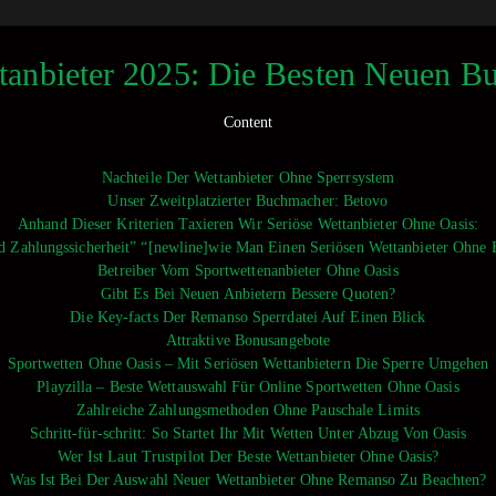
tanbieter 2025: Die Besten Neuen B
Content
Nachteile Der Wettanbieter Ohne Sperrsystem
Unser Zweitplatzierter Buchmacher: Betovo
Anhand Dieser Kriterien Taxieren Wir Seriöse Wettanbieter Ohne Oasis:
d Zahlungssicherheit” “[newline]wie Man Einen Seriösen Wettanbieter Ohne 
Betreiber Vom Sportwettenanbieter Ohne Oasis
Gibt Es Bei Neuen Anbietern Bessere Quoten?
Die Key-facts Der Remanso Sperrdatei Auf Einen Blick
Attraktive Bonusangebote
Sportwetten Ohne Oasis – Mit Seriösen Wettanbietern Die Sperre Umgehen
Playzilla – Beste Wettauswahl Für Online Sportwetten Ohne Oasis
Zahlreiche Zahlungsmethoden Ohne Pauschale Limits
Schritt-für-schritt: So Startet Ihr Mit Wetten Unter Abzug Von Oasis
Wer Ist Laut Trustpilot Der Beste Wettanbieter Ohne Oasis?
Was Ist Bei Der Auswahl Neuer Wettanbieter Ohne Remanso Zu Beachten?