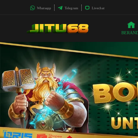
Whatsapp
Telegram
Livechat
BERAN