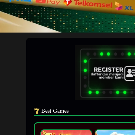
Best Games