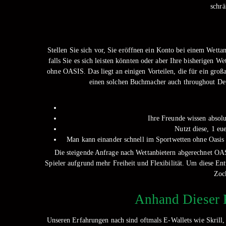
schrä
Stellen Sie sich vor, Sie eröffnen ein Konto bei einem Wet
falls Sie es sich leisten könnten oder aber Ihre bisherigen W
ohne OASIS. Das liegt an einigen Vorteilen, die für ein gro
einen solchen Buchmacher auch throughout Deuts
Ihre Freunde wissen absol
Nutzt diese, 1 eu
Man kann einander schnell im Sportwetten ohne Oasis
Die steigende Anfrage nach Wettanbietern abgerechnet OAS
Spieler aufgrund mehr Freiheit und Flexibilität. Um diese E
Zock
Anhand Dieser K
Unseren Erfahrungen nach sind oftmals E-Wallets wie Skrill, 