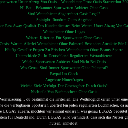
portwetten Unter Abzug Von Oasis – Wettanbieter Trotz Oasis Startverbot 20
N1 Bet – Bekannter Sportwetten Anbieter Ohne Oasis
Sind Wettanbieter Abgerechnet Oasis Legal?
Spinight: Rundum Gutes Angebot
er Pass Away Qualität Des Kundendienstes Beim Wetten Unter Abzug Von Oa
Wettanbieter Ohne Lugas
Weitere Kriterien Für Sportwetten Ohne Oasis
Oasis: Warum Allerlei Wettanbieter Ohne Palmeral Besonders Attraktiv Für L
Häufig Gestellte Fragen Zu Frischen Wettanbietern Ohne Beauty Sperre
Unterschiede Zu In Deutschland Regulierten Wettanbietern
Welche Sportwetten Anbieter Sind Nicht Bei Oasis
Was Genau Sind Immer Sportwetten Ohne Palmeral?
Paypal Im Check
Angebote Hinterfragen
Welche Ziele Verfolgt Der Gesetzgeber Durch Oasis?
Nachteile Von Buchmachern Ohne Oasis
Verifizierung… du bestimmst die Kriterien. Die Wettmöglichkeiten unter ein
eine die verfügbaren Sportarten übertreffen jeden regulierten Buchmacher, da a
ne LUGAS äußern, möchten wir einmal erklären, was genau LUGAS bedeutet ebe
ystem für Deutschland. Durch LUGAS wird verhindert, dass sich das Nutzer g
nutzen, anmeldet.