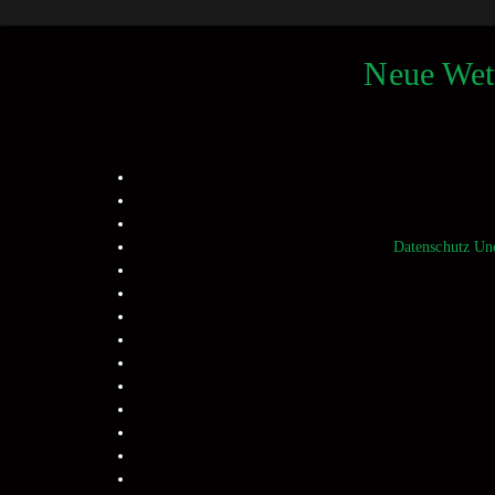
Neue Wet
Datenschutz Un