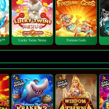
lds™
Lucky Twins Nexus
Fortune Gods