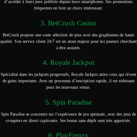
d’accéder à leurs jeux préférés depuis leurs smartphones. Ses promotions
fréquentes en font un choix intéressant.
3. BetCrush Casino
BetCrush propose une vaste sélection de jeux avec des graphismes de haute
qualité. Son service client 24/7 est un atout majeur pour les joueurs cherchant
à être assistés.
4. Royale Jackpot
Spécialisé dans les jackpots progressifs, Royale Jackpot attire ceux qui rêvent
de gains importants. Avec un processus d’inscription rapide, il est séduisant
pour les nouveaux venus.
5. Spin Paradise
Spin Paradise se concentre sur l’expérience de jeu optimale, avec des jeux de
croupiers en direct captivants. Ses bonus sans dépôt sont très appréciés.
6. PlayFrenzy