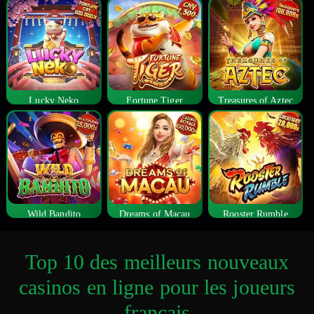
Lucky Neko
Fortune Tiger
Treasures of Aztec
Wild Bandito
Dreams of Macau
Rooster Rumble
Top 10 des meilleurs nouveaux
casinos en ligne pour les joueurs
français