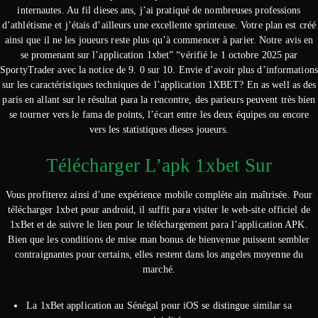
internautes. Au fil dieses ans, j’ai pratiqué de nombreuses professions
d’athlétisme et j’étais d’ailleurs une excellente sprinteuse. Votre plan est créé
ainsi que il ne les joueurs reste plus qu’à commencer à parier. Notre avis en
se promenant sur l’application 1xbet” “vérifié le 1 octobre 2025 par
SportyTrader avec la notice de 9. 0 sur 10. Envie d’avoir plus d’informations
sur les caractéristiques techniques de l’application 1XBET? En as well as des
paris en allant sur le résultat para la rencontre, des parieurs peuvent très bien
se tourner vers le fama de points, l’écart entre les deux équipes ou encore
vers les statistiques dieses joueurs.
Télécharger L’apk 1xbet Sur
Vous profiterez ainsi d’une expérience mobile complète ain maîtrisée. Pour
télécharger 1xbet pour android, il suffit para visiter le web-site officiel de
1xBet et de suivre le lien pour le téléchargement para l’application APK.
Bien que les conditions de mise man bonus de bienvenue puissent sembler
contraignantes pour certains, elles restent dans los angeles moyenne du
marché.
La 1xBet application au Sénégal pour iOS se distingue similar sa