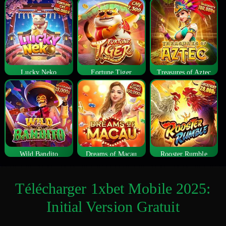
Lucky Neko
Fortune Tiger
Treasures of Aztec
Wild Bandito
Dreams of Macau
Rooster Rumble
Télécharger 1xbet Mobile 2025:
Initial Version Gratuit