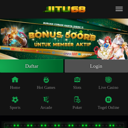
Beranda
Slot Online
Live Casino
Sportsbook
Arcade
Togel Online
Daftar
Login
Poker
Whatsapp
Home
Hot Games
Slots
Live Casino
Telegram
Sports
Arcade
Poker
Togel Online
Livechat