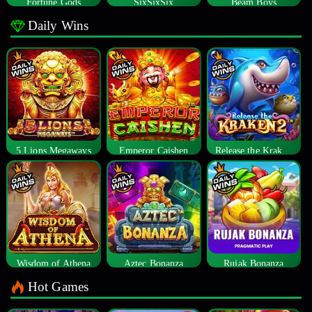
Fortune Gods
SixSixSix
Beam Boys
Daily Wins
5 Lions Megaways
Emperor Caishen
Release the Kraken 2
Wisdom of Athena
Aztec Bonanza
Rujak Bonanza
Hot Games