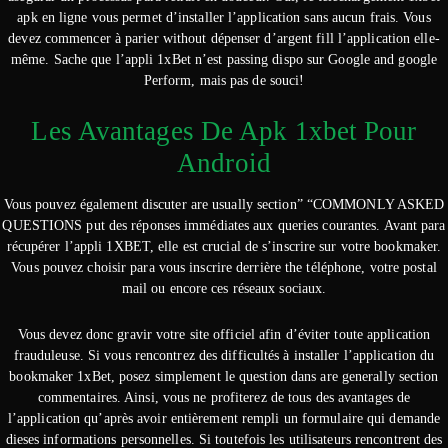
apk en ligne vous permet d’installer l’application sans aucun frais. Vous
devez commencer à parier without dépenser d’argent fill l’application elle-
même. Sache que l’appli 1xBet n’est passing dispo sur Google and google
Perform, mais pas de souci!
Les Avantages De Apk 1xbet Pour
Android
Vous pouvez également discuter are usually section” “COMMONLY ASKED
QUESTIONS put des réponses immédiates aux queries courantes. Avant para
récupérer l’appli 1XBET, elle est crucial de s’inscrire sur votre bookmaker.
Vous pouvez choisir para vous inscrire derrière the téléphone, votre postal
mail ou encore ces réseaux sociaux.
Vous devez donc gravir votre site officiel afin d’éviter toute application
frauduleuse. Si vous rencontrez des difficultés à installer l’application du
bookmaker 1xBet, posez simplement le question dans are generally section
commentaires. Ainsi, vous ne profiterez de tous des avantages de
l’application qu’après avoir entièrement rempli un formulaire qui demande
dieses informations personnelles. Si toutefois les utilisateurs rencontrent des