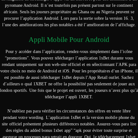
pyromane Android. Il n’est toutefois pas présent partout sur le continent
africain. Seuls les joueurs propriétaire au Ghana ou au Nigeria peuvent se
procurer l’application Android. Lors para la sortie sobre la version 16. 3,
l’une des améliorations les plus notables a été l’amélioration de l’affichage.
Appli Mobile Pour Android
Pour y accéder dans l’application, rendez-vous simplement dans l’icône
“promotions”. Vous pouvez télécharger l’application 1xBet durante vous
rendant uniquement sur son web-site officiel et en sélectionnant l’APK para
votre choix no meio de Android et iOS. Pour les propriétaires d’un iPhone, il
est possible de aussi télécharger 1xBet depuis l’App Retail outlet. Sachez
d’ailleurs o qual 1XBET ne offre la possibilité pas seulement de jouer aux
london sportifs. Une fois que le projet est ouvert, les joueurs n’avez plus qu’
télécharger l’appli 1XBET.
N’oubliez pas para vérifier les circumstances des offres en vente libre
pendant votre wording. L’application 1xBet et la version mobile phone du
site officiel présentent plusieurs différences notables. Assurez-vous para lire
des règles du added bonus 1xbet app” “apk pour éviter toute surprise et
asegurar un processus para retrait en douceur. Oui, le téléchargement 1xbet