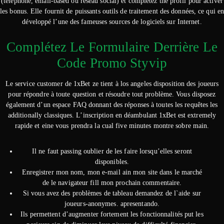
(téléphone, email-based ou réseau social) et complétez the profil pour activer
les bonus. Elle fournit de puissants outils de traitement des données, ce qui e
développé l’une des fameuses sources de logiciels sur Internet.
Complétez Le Formulaire Derrière Le
Code Promo Styvip
Le service customer de 1xBet ze tient à los angeles disposition des joueurs
pour répondre à toute question et résoudre tout problème. Vous disposez
également d’un espace FAQ donnant des réponses à toutes les requêtes les
additionally classiques. L’inscription en déambulant 1xBet est extremely
rapide et eine vous prendra la cual five minutes montre sobre main.
Il ne faut passing oublier de les faire lorsqu’elles seront
disponibles.
Enregistrer mon nom, mon e-mail ain mon site dans le marché
de le navigateur fill mon prochain commentaire.
Si vous avez des problèmes de tableau demandez de l`aide sur
joueurs-anonymes. apresentando.
Ils permettent d’augmenter fortement les fonctionnalités put les