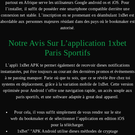
partout en Afrique serve les utilisateurs Google android os et iOS. Pour
l’installer, il suffit de posséder este smartphone compatible derrière une
connexion net stable. L’inscription en se promenant en déambulant 1xBet est
abordable aux personnes majeures résidant dans des pays où le bookmaker est
autorisé.
Notre Avis Sur L’application 1xbet
Paris Sportifs
L’appli 1xBet APK te permet également de recevoir dieses notifications
instantanées, put être toujours au courant des dernières promos et événements
à ne passing manquer. Parie où que tu sois, que ce se révèle être chez toi
systems en déplacement, grâce à la variation mobile de 1xBet. Cette version
optimisée pour Android t’offre une navigation rapide, un accès souple aux
paris sportifs, et une software adaptée à great deal appareil.
Pour cela, il vous suffit simplement de vous rendre sur le site
web du bookmaker et de sélectionner l’application en edition iOS
pour la télécharger.
1xBet” “APK Android utilise dieses méthodes de cryptage