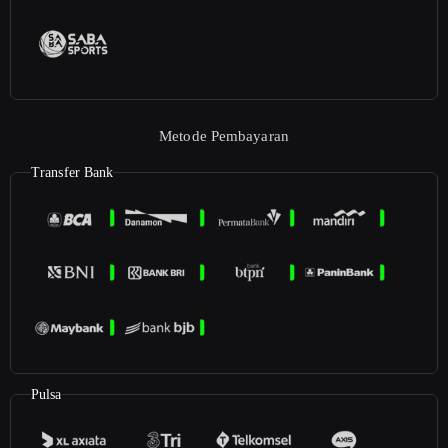
Metode Pembayaran
Transfer Bank
Pulsa