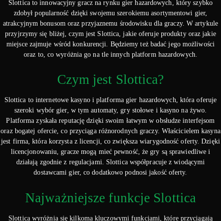
Slottica to innowacyjny gracz na rynku gier hazardowych, który szybko
zdobył popularność dzięki swojemu szerokiemu asortymentowi gier,
atrakcyjnym bonusom oraz przyjaznemu środowisku dla graczy. W artykule
przyjrzymy się bliżej, czym jest Slottica, jakie oferuje produkty oraz jakie
miejsce zajmuje wśród konkurencji. Będziemy też badać jego możliwości
oraz to, co wyróżnia go na tle innych platform hazardowych.
Czym jest Slottica?
Slottica to internetowe kasyno i platforma gier hazardowych, która oferuje
szeroki wybór gier, w tym automaty, gry stołowe i kasyno na żywo.
Platforma zyskała reputację dzięki swoim łatwym w obsłudze interfejsom
oraz bogatej ofercie, co przyciąga różnorodnych graczy. Właścicielem kasyna
jest firma, która korzysta z licencji, co zwiększa wiarygodność oferty. Dzięki
licencjonowaniu, gracze mogą mieć pewność, że gry są sprawiedliwe i
działają zgodnie z regulacjami. Slottica współpracuje z wiodącymi
dostawcami gier, co dodatkowo podnosi jakość oferty.
Najważniejsze funkcje Slottica
Slottica wyróżnia się kilkoma kluczowymi funkcjami, które przyciągają