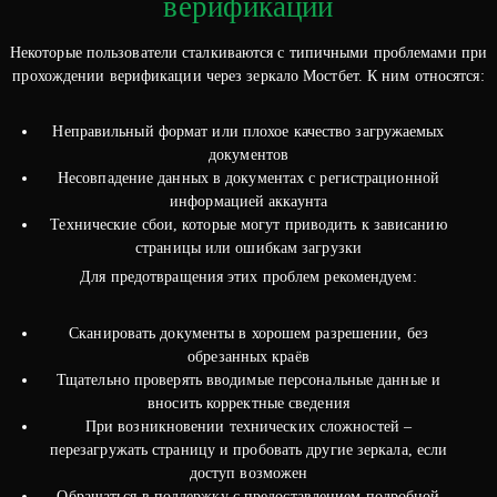
верификации
Некоторые пользователи сталкиваются с типичными проблемами при
прохождении верификации через зеркало Мостбет. К ним относятся:
Неправильный формат или плохое качество загружаемых
документов
Несовпадение данных в документах с регистрационной
информацией аккаунта
Технические сбои, которые могут приводить к зависанию
страницы или ошибкам загрузки
Для предотвращения этих проблем рекомендуем:
Сканировать документы в хорошем разрешении, без
обрезанных краёв
Тщательно проверять вводимые персональные данные и
вносить корректные сведения
При возникновении технических сложностей –
перезагружать страницу и пробовать другие зеркала, если
доступ возможен
Обращаться в поддержку с предоставлением подробной