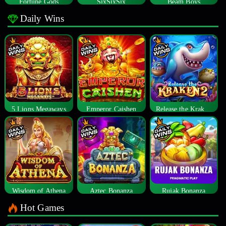
Fortune Gods
SixSixSix
Beam Boys
Daily Wins
5 Lions Megaways
Emperor Caishen
Release the Kraken 2
Wisdom of Athena
Aztec Bonanza
Rujak Bonanza
Hot Games