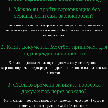
1. Можно ли пройти верификацию без
зеркала, если сайт заблокирован?
Если основной сайт заблокирован в вашем регионе, использовать
зеркало – единственный легальный и безопасный способ пройти
верификацию.
2. Какие документы Мостбет принимает для
подтверждения личности?
Компания принимает паспорт, водительское удостоверение и
загранпаспорт. Для подтверждения адреса – квитанции или банковские
выписки.
3. Сколько времени занимает проверка
документов через зеркало?
Как правило, проверка занимает от нескольких часов до 48 часов в
зависимости от загрузки службы безопасности.