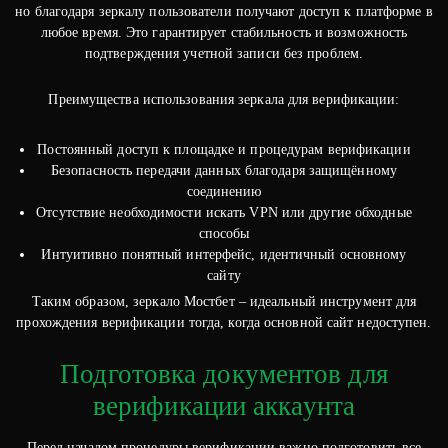
но благодаря зеркалу пользователи получают доступ к платформе в
любое время. Это гарантирует стабильность и возможность
подтверждения учетной записи без проблем.
Преимущества использования зеркала для верификации:
Постоянный доступ к площадке и процедурам верификации
Безопасность передачи данных благодаря защищённому
соединению
Отсутствие необходимости искать VPN или другие обходные
способы
Интуитивно понятный интерфейс, идентичный основному
сайту
Таким образом, зеркало Мостбет – идеальный инструмент для
прохождения верификации тогда, когда основной сайт недоступен.
Подготовка документов для
верификации аккаунта
Перед началом процедуры верификации важно подготовить все