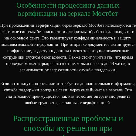
Особенности процессинга данных
верификации на зеркале Мостбет
При прохождении верификации через зеркало Мостбет используются те
же самые системы безопасности и алгоритмы обработки данных, что и
на основном сайте. Это гарантирует конфиденциальность и защиту
пользовательской информации. При отправке документов активируется
шифрование, и доступ к данным имеют только уполномоченные
сотрудники службы безопасности. Также стоит учитывать, что время
проверки может варьироваться от нескольких часов до 48 часов, в
зависимости от загруженности службы поддержки.
Если возникнут вопросы или потребуется дополнительная информация,
служба поддержки всегда на связи через онлайн-чат на зеркале. Это
значительное преимущество, так как помогает оперативно решить
любые трудности, связанные с верификацией.
Распространенные проблемы и
способы их решения при