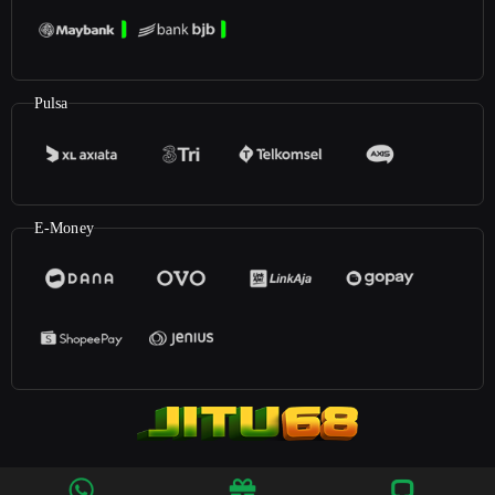
Pulsa
E-Money
©2024
Jitu68
. All rights reserved | 18+