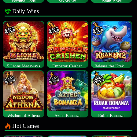
Fortune Gods
SixSixSix
Beam Boys
Daily Wins
5 Lions Megaways
Emperor Caishen
Release the Kraken 2
Wisdom of Athena
Aztec Bonanza
Rujak Bonanza
Hot Games