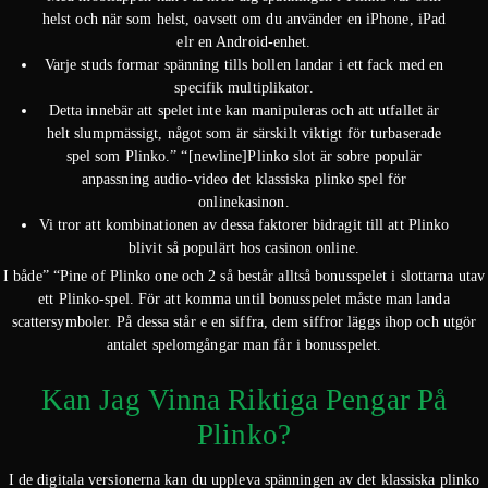
helst och när som helst, oavsett om du använder en iPhone, iPad
elr en Android-enhet.
Varje studs formar spänning tills bollen landar i ett fack med en
specifik multiplikator.
Detta innebär att spelet inte kan manipuleras och att utfallet är
helt slumpmässigt, något som är särskilt viktigt för turbaserade
spel som Plinko.” “[newline]Plinko slot är sobre populär
anpassning audio-video det klassiska plinko spel för
onlinekasinon.
Vi tror att kombinationen av dessa faktorer bidragit till att Plinko
blivit så populärt hos casinon online.
I både” “Pine of Plinko one och 2 så består alltså bonusspelet i slottarna utav
ett Plinko-spel. För att komma until bonusspelet måste man landa
scattersymboler. På dessa står e en siffra, dem siffror läggs ihop och utgör
antalet spelomgångar man får i bonusspelet.
Kan Jag Vinna Riktiga Pengar På
Plinko?
I de digitala versionerna kan du uppleva spänningen av det klassiska plinko