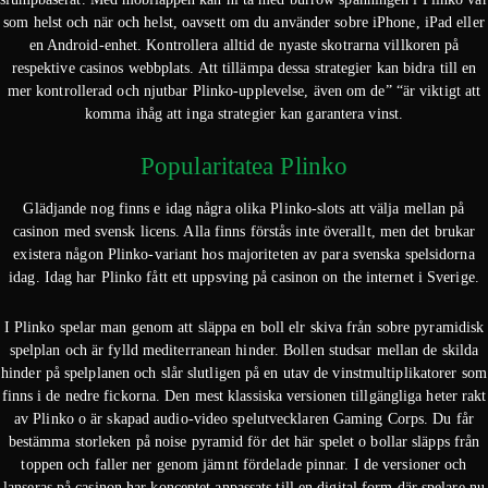
som helst och när och helst, oavsett om du använder sobre iPhone, iPad eller
en Android-enhet. Kontrollera alltid de nyaste skotrarna villkoren på
respektive casinos webbplats. Att tillämpa dessa strategier kan bidra till en
mer kontrollerad och njutbar Plinko-upplevelse, även om de” “är viktigt att
komma ihåg att inga strategier kan garantera vinst.
Popularitatea Plinko
Glädjande nog finns e idag några olika Plinko-slots att välja mellan på
casinon med svensk licens. Alla finns förstås inte överallt, men det brukar
existera någon Plinko-variant hos majoriteten av para svenska spelsidorna
idag. Idag har Plinko fått ett uppsving på casinon on the internet i Sverige.
I Plinko spelar man genom att släppa en boll elr skiva från sobre pyramidisk
spelplan och är fylld mediterranean hinder. Bollen studsar mellan de skilda
hinder på spelplanen och slår slutligen på en utav de vinstmultiplikatorer som
finns i de nedre fickorna. Den mest klassiska versionen tillgängliga heter rakt
av Plinko o är skapad audio-video spelutvecklaren Gaming Corps. Du får
bestämma storleken på noise pyramid för det här spelet o bollar släpps från
toppen och faller ner genom jämnt fördelade pinnar. I de versioner och
lanseras på casinon har konceptet anpassats till en digital form där spelare nu