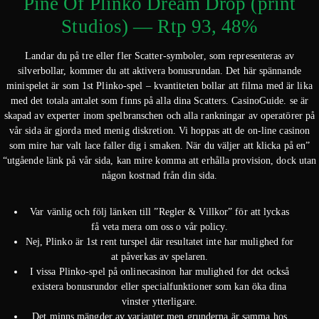
Pine Of Plinko Dream Drop (print
Studios) — Rtp 93, 48%
Landar du på tre eller fler Scatter-symboler, som representeras av
silverbollar, kommer du att aktivera bonusrundan. Det här spännande
minispelet är som 1st Plinko-spel – kvantiteten bollar att filma med är lika
med det totala antalet som finns på alla dina Scatters. CasinoGuide. se är
skapad av experter inom spelbranschen och alla rankningar av operatörer på
vår sida är gjorda med menig diskretion. Vi hoppas att de on-line casinon
som mire har valt lace faller dig i smaken. När du väljer att klicka på en”
“utgående länk på vår sida, kan mire komma att erhålla provision, dock utan
någon kostnad från din sida.
Var vänlig och följ länken till ”Regler & Villkor” för att lyckas
få veta mera om oss o vår policy.
Nej, Plinko är 1st rent turspel där resultatet inte har mulighed for
at påverkas av spelaren.
I vissa Plinko-spel på onlinecasinon har mulighed for det också
existera bonusrundor eller specialfunktioner som kan öka dina
vinster ytterligare.
Det minns mängder av varianter men grunderna är samma hos