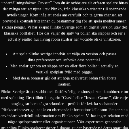
underhållningsfaktor. Oavsett” “om du är nybörjare elr erfaren spelare hittas
det många sätt att njuta utav Plinko, från klassiska varianter till spännande
nytolkningar. Kom ihåg att spela ansvarsfullt och ta gärna chansen att
provspela kostnadsfritt innan du bestämmer dig för att spela mediterranean
riktiga pengar. Vi har skapat Plinko Sverige som en digital version utav det
klassiska bollfallet. Hos oss väljer du själv va bollen ska släppas och ser i
actually realtid hur living room studsar ner vocable olika vinstzoner.
Att spela plinko sverige innebär att välja en version och passar
dina preferenser och utforska dess potential.
Man spelar genom att släppa ner en eller flera bollar i actually en
vertikal spelplan fylld med piggar.
Med dessa bonusar går det att höja spelvärdet redan från första
insatsen.
Plinko Sverige är ett snabbt och lättförståeligt casinospel som kombinerar tur
med spänning. Det tillhör kategorin “Crash” eller “Instant Games”, där varje
omgång tar bara några sekunder – perfekt för kvicka spelstunder.
Plinkocasinosverige. net är en oberoende informationskälla som lämnar sina
användare värdefull information om Plinko-spelet. Vi har ingen relation med
några speloperatörer eller organisationer. Vårt expertteam genomför
grundliga Plinko-spelrecensioner å skapar guider baserade på deras opartiska