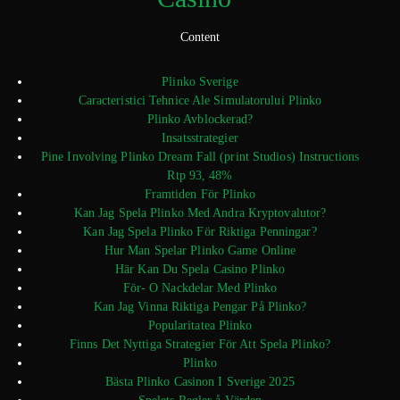
Content
Plinko Sverige
Caracteristici Tehnice Ale Simulatorului Plinko
Plinko Avblockerad?
Insatsstrategier
Pine Involving Plinko Dream Fall (print Studios) Instructions
Rtp 93, 48%
Framtiden För Plinko
Kan Jag Spela Plinko Med Andra Kryptovalutor?
Kan Jag Spela Plinko För Riktiga Penningar?
Hur Man Spelar Plinko Game Online
Här Kan Du Spela Casino Plinko
För- O Nackdelar Med Plinko
Kan Jag Vinna Riktiga Pengar På Plinko?
Popularitatea Plinko
Finns Det Nyttiga Strategier För Att Spela Plinko?
Plinko
Bästa Plinko Casinon I Sverige 2025