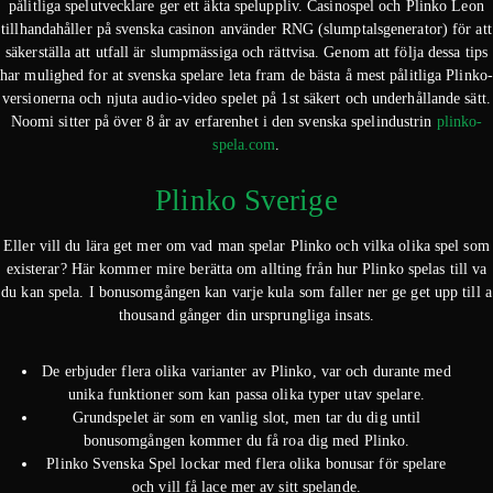
pålitliga spelutvecklare ger ett äkta speluppliv. Casinospel och Plinko Leon
tillhandahåller på svenska casinon använder RNG (slumptalsgenerator) för att
säkerställa att utfall är slumpmässiga och rättvisa. Genom att följa dessa tips
har mulighed for at svenska spelare leta fram de bästa å mest pålitliga Plinko-
versionerna och njuta audio-video spelet på 1st säkert och underhållande sätt.
Noomi sitter på över 8 år av erfarenhet i den svenska spelindustrin
plinko-
spela.com
.
Plinko Sverige
Eller vill du lära get mer om vad man spelar Plinko och vilka olika spel som
existerar? Här kommer mire berätta om allting från hur Plinko spelas till va
du kan spela. I bonusomgången kan varje kula som faller ner ge get upp till a
thousand gånger din ursprungliga insats.
De erbjuder flera olika varianter av Plinko, var och durante med
unika funktioner som kan passa olika typer utav spelare.
Grundspelet är som en vanlig slot, men tar du dig until
bonusomgången kommer du få roa dig med Plinko.
Plinko Svenska Spel lockar med flera olika bonusar för spelare
och vill få lace mer av sitt spelande.