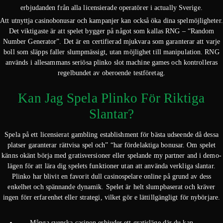
erbjudanden från alla licensierade operatörer i actually Sverige.
Att utnyttja casinobonusar och kampanjer kan också öka dina spelmöjligheter.
Det viktigaste är att spelet bygger på något som kallas RNG – “Random
Number Generator”. Det är en certifierad mjukvara som garanterar att varje
boll som släpps faller slumpmässigt, utan möjlighet till manipulation. RNG
används i allesammans seriösa plinko slot machine games och kontrolleras
regelbundet av oberoende testföretag.
Kan Jag Spela Plinko För Riktiga
Slantar?
Spela på ett licensierat gambling establishment för bästa udseende då dessa
platser garanterar rättvisa spel och” “har fördelaktiga bonusar. Om spelet
känns okänt börja med gratisversioner eller spelande my partner and i demo-
lägen för att lära dig spelets funktioner utan att använda verkliga slantar.
Plinko har blivit en favorit dull casinospelare online på grund av dess
enkelhet och spännande dynamik. Spelet är helt slumpbaserat och kräver
ingen förr erfarenhet eller strategi, vilket gör e lättillgängligt för nybörjare.
Många svenska casinon erbjuder ett gratisläge där du kan