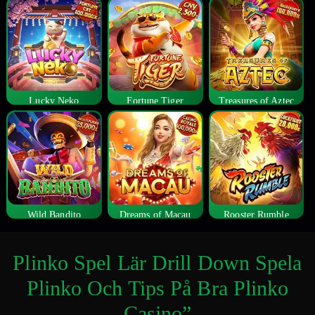
Lucky Neko
Fortune Tiger
Treasures of Aztec
Wild Bandito
Dreams of Macau
Rooster Rumble
Plinko Spel Lär Drill Down Spela
Plinko Och Tips På Bra Plinko
Casino”