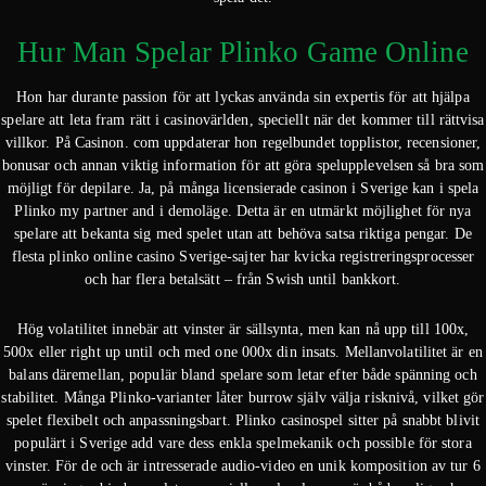
Hur Man Spelar Plinko Game Online
Hon har durante passion för att lyckas använda sin expertis för att hjälpa
spelare att leta fram rätt i casinovärlden, speciellt när det kommer till rättvisa
villkor. På Casinon. com uppdaterar hon regelbundet topplistor, recensioner,
bonusar och annan viktig information för att göra spelupplevelsen så bra som
möjligt för depilare. Ja, på många licensierade casinon i Sverige kan i spela
Plinko my partner and i demoläge. Detta är en utmärkt möjlighet för nya
spelare att bekanta sig med spelet utan att behöva satsa riktiga pengar. De
flesta plinko online casino Sverige-sajter har kvicka registreringsprocesser
och har flera betalsätt – från Swish until bankkort.
Hög volatilitet innebär att vinster är sällsynta, men kan nå upp till 100x,
500x eller right up until och med one 000x din insats. Mellanvolatilitet är en
balans däremellan, populär bland spelare som letar efter både spänning och
stabilitet. Många Plinko-varianter låter burrow själv välja risknivå, vilket gör
spelet flexibelt och anpassningsbart. Plinko casinospel sitter på snabbt blivit
populärt i Sverige add vare dess enkla spelmekanik och possible för stora
vinster. För de och är intresserade audio-video en unik komposition av tur 6