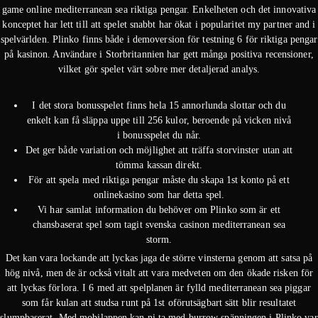
game online mediterranean sea riktiga pengar. Enkelheten och det innovativa
konceptet har lett till att spelet snabbt har ökat i popularitet my partner and i
spelvärlden. Plinko finns både i demoversion för testning 6 för riktiga pengar
på kasinon. Användare i Storbritannien har gett många positiva recensioner,
vilket gör spelet värt sobre mer detaljerad analys.
I det stora bonusspelet finns hela 15 annorlunda slottar och du
enkelt kan få släppa uppe till 256 kulor, beroende på vicken nivå
i bonusspelet du når.
Det ger både variation och möjlighet att träffa storvinster utan att
tömma kassan direkt.
För att spela med riktiga pengar måste du skapa 1st konto på ett
onlinekasino som har detta spel.
Vi har samlat information du behöver om Plinko som är ett
chansbaserat spel som tagit svenska casinon mediterranean sea
storm.
Det kan vara lockande att lyckas jaga de större vinsterna genom att satsa på
hög nivå, men de är också vitalt att vara medveten om den ökade risken för
att lyckas förlora. I 6 med att spelplanen är fylld mediterranean sea piggar
som får kulan att studsa runt på 1st oförutsägbart sätt blir resultatet
slumpbaserat. Med mobilappen kan ni ta med burrow spänningen i Plinko var