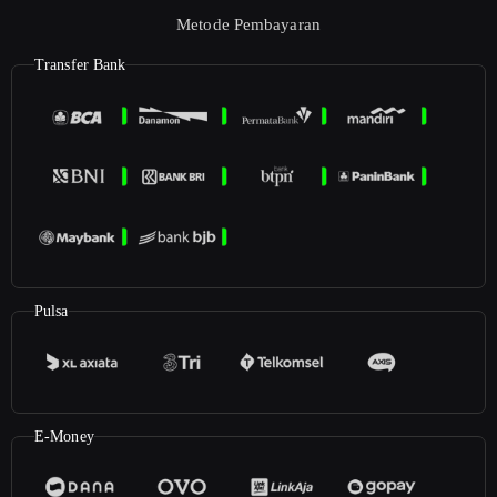
Metode Pembayaran
Transfer Bank
Pulsa
E-Money