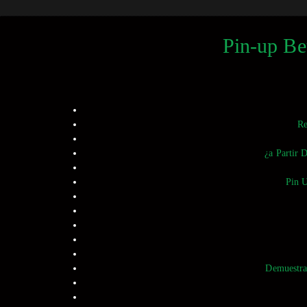
Pin-up Be
Re
¿a Partir 
Pin 
Demuestra