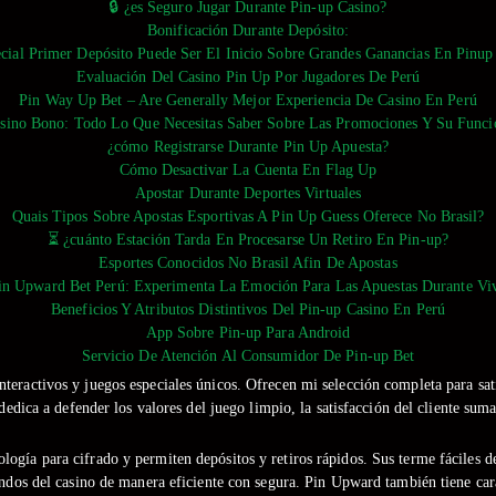
🔒 ¿es Seguro Jugar Durante Pin-up Casino?
Bonificación Durante Depósito:
cial Primer Depósito Puede Ser El Inicio Sobre Grandes Ganancias En Pinup
Evaluación Del Casino Pin Up Por Jugadores De Perú
Pin Way Up Bet – Are Generally Mejor Experiencia De Casino En Perú
sino Bono: Todo Lo Que Necesitas Saber Sobre Las Promociones Y Su Func
¿cómo Registrarse Durante Pin Up Apuesta?
Cómo Desactivar La Cuenta En Flag Up
Apostar Durante Deportes Virtuales
Quais Tipos Sobre Apostas Esportivas A Pin Up Guess Oferece No Brasil?
⏳ ¿cuánto Estación Tarda En Procesarse Un Retiro En Pin-up?
Esportes Conocidos No Brasil Afin De Apostas
in Upward Bet Perú: Experimenta La Emoción Para Las Apuestas Durante Vi
Beneficios Y Atributos Distintivos Del Pin-up Casino En Perú
App Sobre Pin-up Para Android
Servicio De Atención Al Consumidor De Pin-up Bet
nteractivos y juegos especiales únicos. Ofrecen mi selección completa para sat
edica a defender los valores del juego limpio, la satisfacción del cliente sum
logía para cifrado y permiten depósitos y retiros rápidos. Sus terme fáciles d
dos del casino de manera eficiente con segura. Pin Upward también tiene caracte