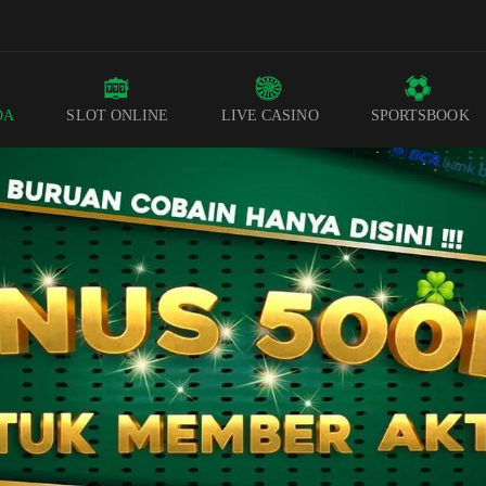
DA
SLOT ONLINE
LIVE CASINO
SPORTSBOOK