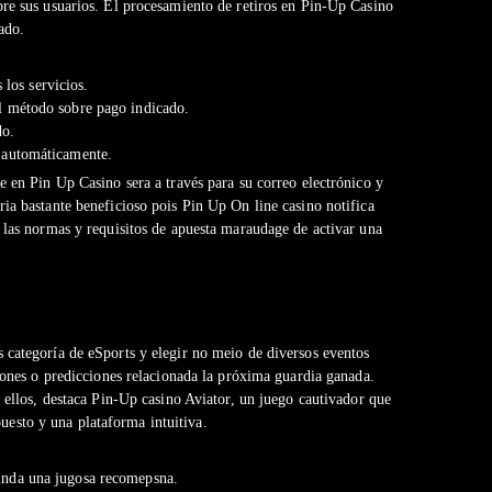
re sus usuarios. El procesamiento de retiros en Pin-Up Casino
ado.
 los servicios.
al método sobre pago indicado.
do.
a automáticamente.
e en Pin Up Casino sera a través para su correo electrónico y
ia bastante beneficioso pois Pin Up On line casino notifica
 las normas y requisitos de apuesta maraudage de activar una
es categoría de eSports y elegir no meio de diversos eventos
iones o predicciones relacionada la próxima guardia ganada.
 ellos, destaca Pin-Up casino Aviator, un juego cautivador que
uesto y una plataforma intuitiva.
rinda una jugosa recomepsna.