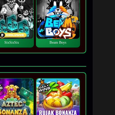
SixSixSix
Beam Boys