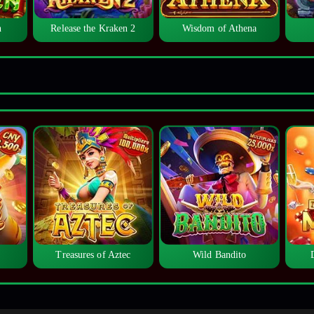
n
Release the Kraken 2
Wisdom of Athena
Treasures of Aztec
Wild Bandito