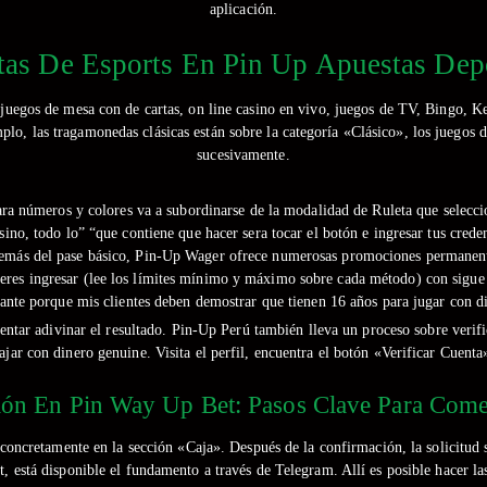
aplicación.
as De Esports En Pin Up Apuestas Dep
uegos de mesa con de cartas, on line casino en vivo, juegos de TV, Bingo, Keno
plo, las tragamonedas clásicas están sobre la categoría «Clásico», los juegos
sucesivamente.
ra números y colores va a subordinarse de la modalidad de Ruleta que selecci
asino, todo lo” “que contiene que hacer sera tocar el botón e ingresar tus creden
más del pase básico, Pin-Up Wager ofrece numerosas promociones permanen
eres ingresar (lee los límites mínimo y máximo sobre cada método) con sigue 
ante porque mis clientes deben demostrar que tienen 16 años para jugar con di
ntentar adivinar el resultado. Pin-Up Perú también lleva un proceso sobre verif
ar con dinero genuine. Visita el perfil, encuentra el botón «Verificar Cuenta
ción En Pin Way Up Bet: Pasos Clave Para Co
 concretamente en la sección «Caja». Después de la confirmación, la solicitud 
 está disponible el fundamento a través de Telegram. Allí es posible hacer las