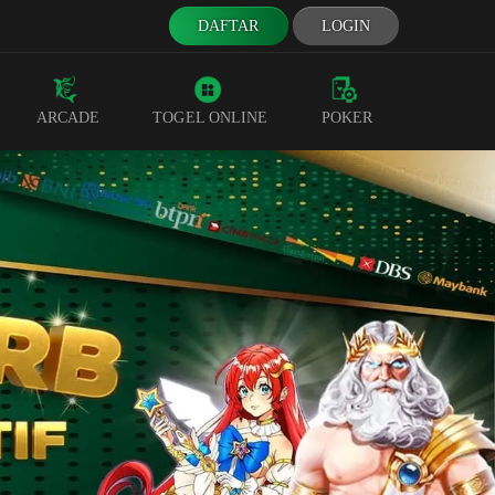
DAFTAR
LOGIN
ARCADE
TOGEL ONLINE
POKER