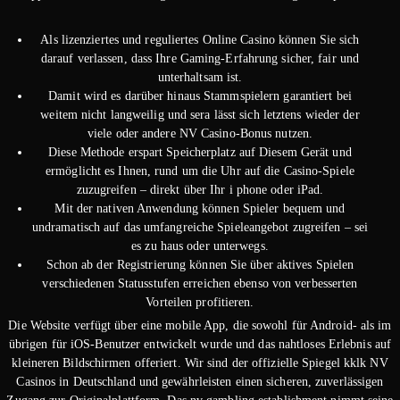
Als lizenziertes und reguliertes Online Casino können Sie sich
darauf verlassen, dass Ihre Gaming-Erfahrung sicher, fair und
unterhaltsam ist.
Damit wird es darüber hinaus Stammspielern garantiert bei
weitem nicht langweilig und sera lässt sich letztens wieder der
viele oder andere NV Casino-Bonus nutzen.
Diese Methode erspart Speicherplatz auf Diesem Gerät und
ermöglicht es Ihnen, rund um die Uhr auf die Casino-Spiele
zuzugreifen – direkt über Ihr i phone oder iPad.
Mit der nativen Anwendung können Spieler bequem und
undramatisch auf das umfangreiche Spieleangebot zugreifen – sei
es zu haus oder unterwegs.
Schon ab der Registrierung können Sie über aktives Spielen
verschiedenen Statusstufen erreichen ebenso von verbesserten
Vorteilen profitieren.
Die Website verfügt über eine mobile App, die sowohl für Android- als im
übrigen für iOS-Benutzer entwickelt wurde und das nahtloses Erlebnis auf
kleineren Bildschirmen offeriert. Wir sind der offizielle Spiegel kklk NV
Casinos in Deutschland und gewährleisten einen sicheren, zuverlässigen