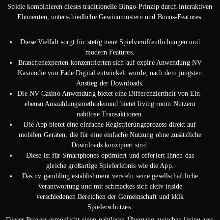
Spiele kombinieren dieses traditionelle Bingo-Prinzip durch interaktiven
Elementen, unterschiedliche Gewinnmustern und Bonus-Features.
Diese Vielfalt sorgt für stetig neue Spielveröffentlichungen und
modern Features.
Branchenexperten konzentrierten sich auf expire Anwendung NV
Kasinodie von Fade Digital entwickelt wurde, nach dem jüngsten
Anstieg der Downloads.
Die NV Casino Anwendung bietet eine Differenziertheit von Ein-
ebenso Auszahlungsmethodenund bietet living room Nutzern
nahtlose Transaktionen.
Die App bietet eine einfache Registrierungsprozess direkt auf
mobilen Geräten, die für eine einfache Nutzung ohne zusätzliche
Downloads konzipiert sind.
Diese ist für Smartphones optimiert und offeriert Ihnen das
gleiche großartige Spielerlebnis wie die App.
Das nv gambling establishment versteht seine gesellschaftliche
Verantwortung und mit schmackes sich aktiv inside
verschiedenen Bereichen der Gemeinschaft und kklk
Spielerschutzes.
Dieser Prozess ermöglicht einen nahtlosen Übergang zwischen living area