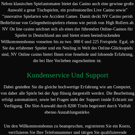
Neben klassischen Spielautomaten bietet das Casino auch eine gewisse große
Auswahl a great Tischspielen, ein professionelles Live Casino sowie”
“innovative Spielarten wie Accident Games. Damit deckt NV Casino perish
Bedürfnisse von Gelegenheitsspielern ebenso wie perish von High Rollern ab.
NV On line casino zeichnet sich als eines der führenden Online-Casinos für
Spieler in Deutschland aus und bietet einen beeindruckenden
Willkommensbonus vonseiten bis zu two. 000 € und 225 Freispiele. Egal, ob
Sie das erfahrener Spieler und ein Neuling in Welt des Online-Glücksspiels
sind, NV Online casino bietet Ihnen eine fesselnde und lohnende Erfahrung,
die bei Ihre Vorlieben zugeschnitten ist.
Kundenservice Und Support
Dabei genießen Sie die gleiche hochwertige Erfahrung wie am Computer,
von daher alle Spiele bei der App flüssig dargestellt werden. Die Bearbeitung
erfolgt automatisiert, sowie bei Fragen steht der Support inside Echtzeit zur
Verfügung. Die Slot-Auswahl durch 8200 Titeln begeistert durch Vielfalt
ebenso Auszahlungsstärke.
Um den Willkommensbonus zu beanspruchen, registrieren Sie ein Konto,
verifizieren Sie Ihre Telefonnummer und tätigen Sie qualifizierende