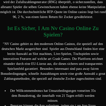
wird der Zufallszahlengenerator (RNG) überprüft, o sicherzustellen, dass
allesamt Spieler die selben Gewinnchancen haben ebenso keine Manipulation
möglich ist. Die durchschnittliche RTP-Quote im Online casino liegt bei rund
96, 2 %, was einen fairen Return für Zocker gewährleistet.
Ist Es Sicher, I Am Nv Casino Online Zu
Spielen?
“NV Casino gehört zu den modernen Online-Casinos, die speziell auf den
deutschen Markt ausgerichtet sind. Spieler aus Deutschland finden hier eine
breite Auswahl an Slot machines, Live-Spielen, Tischspielen sowie
innovativen Features auf welche art Crash Games. Die Plattform zeichnet
einander durch eine EU-Lizenz aus, die dieses sicheres und transparentes
Spielumfeld garantiert. Besonders interessant sind pass away fairen
Bonusbedingungen, schnelle Auszahlungen sowie eine große Auswahl a great
Zahlungsmethoden, die speziell auf deutsche Zocker zugeschnitten sind.
Der Willkommensbonus hat Umsatzbedingungen vonseiten 35x
dem Bonusbetrag, die innerhalb von 21 Tagen erfüllt werden
müssen.
Benutzer können die App aufspüren, indem sie i am App Store