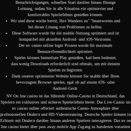
Benachrichtigungen, schnellen Start darüber hinaus flüssige
Leistung, sodass Sie in alle Situation ein optimiertes und
komfortables Spielerlebnis genießen können.
Wir sind diese woche bereit, Ihre Wundern zu” “beantworten und
bei dieser Lösung von Problemen zu helfen.
Diese Software wurde für die mobile Nutzung optimiert und ist
kompatibel mit aktuellen Android- und iOS-Versionen.
Der nv casino online login Prozess wurde für maximale
Benutzerfreundlichkeit optimiert.
Spieler können Immediate Play genießen, had been bedeutet,
dass wenig Downloads erforderlich sind oftmals, um mit deinem
Spielen zu beginnen.
Dank unserer optimierten Website können Sie snabbt über Ihren
bevorzugten Browser spielen, egal ob auf einem iOS- oder
Android-Gerät.
NV On line casino ist das führende Online-Casino in Deutschland, das
Spielern ein exklusives und sicheres Spielerlebnis bietet. Das Live-Casino im
nv casino online offeriert authentische Casino-Atmosphäre über
professionellen Dealern und HD-Videostreaming. Deutsche Spieler können in
Echtzeit mit Dealern darüber hinaus anderen Spielern interagieren. Das nv on
line casino bietet über pass away mobile App Zugang zu hunderten vonseiten