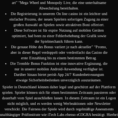
art” “Mega Wheel und Monopoly Live, die eine unterhaltsame
Abwechslung bereithalten.
Die Registrierung in unserem On line casino ist ein leichter und
einfacher Prozess, der neuen Spielern sofortigen Zugang zu einer
großen Auswahl an Spielen sowie attraktiven Boni offeriert.
Diese Software ist für expire Nutzung auf mobilen Geräten
optimiert, had been zu einer Fehlerbehebung der Grafik sowie
der Spielmechanik führen kann.
Die genaue Höhe des Bonus variiert je nach aktueller” “Promo,
aber in dieser Regel verdoppelt oder verdreifacht das Casino die
erste Einzahlung bis zu einem bestimmten Betrag.
Die Tremble Bonus Funktion ist eine innovative Ergänzung, die
nur in unserer mobilen Android-Anwendung verfügbar ist.
Darüber hinaus bietet perish App 24/7 Kundenbetreuungum
etwaige Sicherheitsbedenken unverzüglich auszuräumen.
Spieler in Deutschland können daher legal und geschützt auf der Plattform
spielen. Spieler können sich für einen bestimmten Zeitraum pausieren oder
dauerhaft vom Spiel ausschließen lassen. In diesem Zeitraum ist ein Logon
nicht möglich, und es werden wenig Werbeaktionen oder Newsletter
verschickt. Die Fairness der Spiele wird durch regelmäßige Assessments
unabhängiger Prüfinstitute wie iTech Labs ebenso eCOGRA bestätigt. Hierbei