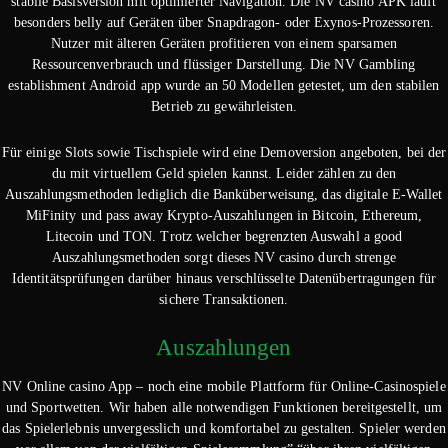
stabile Basisversion mit optimierter Navigation. Die NV casino APK läuft
besonders belly auf Geräten über Snapdragon- oder Exynos-Prozessoren.
Nutzer mit älteren Geräten profitieren von einem sparsamen
Ressourcenverbrauch und flüssiger Darstellung. Die NV Gambling
establishment Android app wurde an 50 Modellen getestet, um den stabilen
Betrieb zu gewährleisten.
Für einige Slots sowie Tischspiele wird eine Demoversion angeboten, bei der
du mit virtuellem Geld spielen kannst. Leider zählen zu den
Auszahlungsmethoden lediglich die Banküberweisung, das digitale E-Wallet
MiFinity und pass away Krypto-Auszahlungen in Bitcoin, Ethereum,
Litecoin und TON. Trotz welcher begrenzten Auswahl a good
Auszahlungsmethoden sorgt dieses NV casino durch strenge
Identitätsprüfungen darüber hinaus verschlüsselte Datenübertragungen für
sichere Transaktionen.
Auszahlungen
NV Online casino App – noch eine mobile Plattform für Online-Casinospiele
und Sportwetten. Wir haben alle notwendigen Funktionen bereitgestellt, um
das Spielerlebnis unvergesslich und komfortabel zu gestalten. Spieler werden