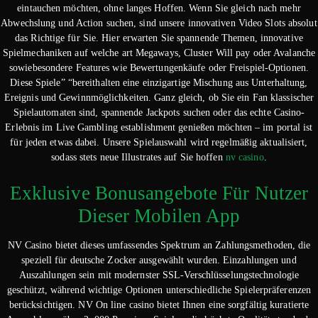
eintauchen möchten, ohne langes Hoffen. Wenn Sie gleich nach mehr
Abwechslung und Action suchen, sind unsere innovativen Video Slots absolut
das Richtige für Sie. Hier erwarten Sie spannende Themen, innovative
Spielmechaniken auf welche art Megaways, Cluster Will pay oder Avalanche
sowiebesondere Features wie Bewertungenkäufe oder Freispiel-Optionen.
Diese Spiele” “bereithalten eine einzigartige Mischung aus Unterhaltung,
Ereignis und Gewinnmöglichkeiten. Ganz gleich, ob Sie ein Fan klassischer
Spielautomaten sind, spannende Jackpots suchen oder das echte Casino-
Erlebnis im Live Gambling establishment genießen möchten – im portal ist
für jeden etwas dabei. Unsere Spielauswahl wird regelmäßig aktualisiert,
sodass stets neue Illustrates auf Sie hoffen
nv casino
.
Exklusive Bonusangebote Für Nutzer
Dieser Mobilen App
NV Casino bietet dieses umfassendes Spektrum an Zahlungsmethoden, die
speziell für deutsche Zocker ausgewählt wurden. Einzahlungen und
Auszahlungen sein mit modernster SSL-Verschlüsselungstechnologie
geschützt, während wichtige Optionen unterschiedliche Spielerpräferenzen
berücksichtigen. NV On line casino bietet Ihnen eine sorgfältig kuratierte