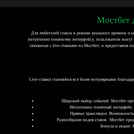
Мостбет д
Для любителей ставок в режиме реального времени пл
интуитивно понятному интерфейсу, пользователи могут 
связанные с live-ставками на Мостбет, и предоставим 
Live-ставки становятся всё более популярными благод
Широкий выбор событий: Мостбет пред
Интуитивно понятный интерфейс: 
Прямые трансляции: Возможность 
Разнообразие видов ставок: Мостбет пред
Бонусы и акции: 