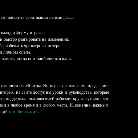
 вам повысить свои шансы на выигрыш:
 команд и форму игроков.
и быстро реагировать на изменения.
бы избежать чрезмерных потерь.
 и личном опыте.
ставить, когда они наиболее выгодны.
ктивности своей игры. Во-первых, платформа предлагает
вторых, на сайте доступны уроки и руководства, которые
что поддержка пользователей работает круглосуточно, что
авки в любое время и в любом месте. И, конечно, важным
раций
мостбет скачать
.