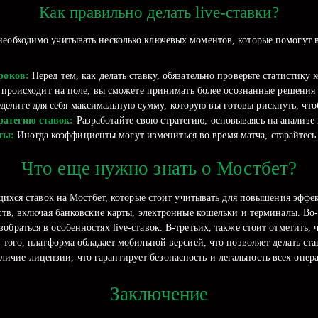
Как правильно делать live-ставки?
х необходимо учитывать несколько ключевых моментов, которые помогут
роков:
Перед тем, как делать ставку, обязательно проверьте статистику
 происходит на поле, вы сможете принимать более осознанные решения 
елите для себя максимальную сумму, которую вы готовы рискнуть, что
ратегию ставок:
Разработайте свою стратегию, основываясь на анализе
ты:
Иногда коэффициенты могут измениться во время матча, старайтесь 
Что еще нужно знать о Мостбет?
ихся ставок на Мостбет, которые стоит учитывать для повышения эффе
тв, включая банковские карты, электронные кошельки и терминалы. Во-
браться в особенностях live-ставок. В-третьих, также стоит отметить, 
того, платформа обладает мобильной версией, что позволяет делать ст
аличие лицензии, что гарантирует безопасность и легальность всех опе
Заключение