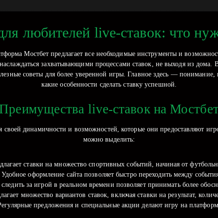
ля любителей live-ставок: что ну
атформа Мостбет предлагает все необходимые инструменты и возможно
наслаждаться захватывающими процессами ставок, не выходя из дома. В
полезные советы для более уверенной игры. Главное здесь — понимание
какие особенности сделать ставку успешной.
Преимущества live-ставок на Мостбе
аря своей динамичности и возможностей, которые они предоставляют и
можно выделить:
лагает ставки на множество спортивных событий, начиная от футбольн
Удобное оформление сайта позволяет быстро переходить между события
следить за игрой в реальном времени позволяет принимать более обосн
лагает множество вариантов ставок, включая ставки на результат, колич
Регулярные предложения и специальные акции делают игру на платформ