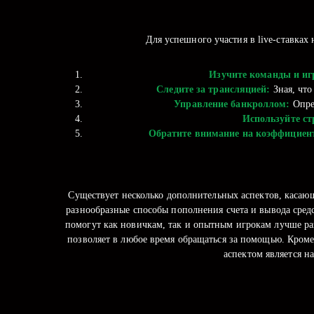
Для успешного участия в live-ставка
Изучите команды и иг
Следите за трансляцией:
Зная, что
Управление банкроллом:
Опред
Используйте ст
Обратите внимание на коэффициен
Существует несколько дополнительных аспектов, касающ
разнообразные способы пополнения счета и вывода средс
помогут как новичкам, так и опытным игрокам лучше разо
позволяет в любое время обращаться за помощью. Кроме 
аспектом является н