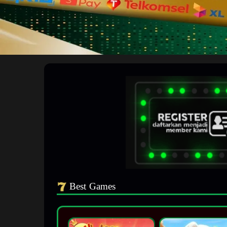
Best Games