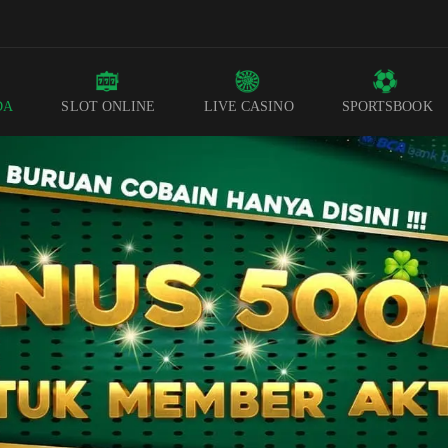
DA
SLOT ONLINE
LIVE CASINO
SPORTSBOOK