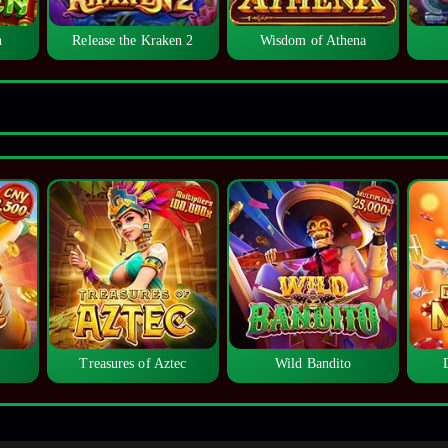
n
Release the Kraken 2
Wisdom of Athena
Treasures of Aztec
Wild Bandito