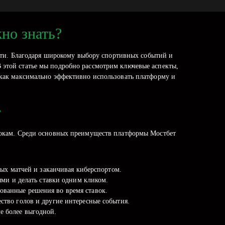
жно знать?
сти. Благодаря широкому выбору спортивных событий и
 этой статье мы подробно рассмотрим ключевые аспекты,
, как максимально эффективно использовать платформу и
т
грокам. Среди основных преимуществ платформы Мостбет
ых матчей и заканчивая киберспортом.
ми и делать ставки одним кликом.
ованные решения во время ставок.
ество голов и другие интересные события.
е более выгодной.