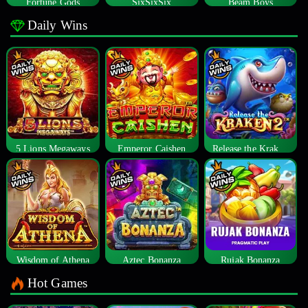
Fortune Gods
SixSixSix
Beam Boys
Daily Wins
5 Lions Megaways
Emperor Caishen
Release the Kraken 2
Wisdom of Athena
Aztec Bonanza
Rujak Bonanza
Hot Games