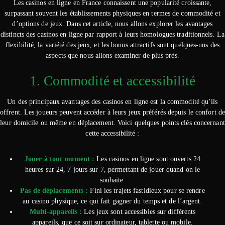
Les casinos en ligne en France connaissent une popularité croissante,
surpassant souvent les établissements physiques en termes de commodité et
d’options de jeux. Dans cet article, nous allons explorer les avantages
distincts des casinos en ligne par rapport à leurs homologues traditionnels. La
flexibilité, la variété des jeux, et les bonus attractifs sont quelques-uns des
aspects que nous allons examiner de plus près.
1. Commodité et accessibilité
Un des principaux avantages des casinos en ligne est la commodité qu’ils
offrent. Les joueurs peuvent accéder à leurs jeux préférés depuis le confort de
leur domicile ou même en déplacement. Voici quelques points clés concernant
cette accessibilité :
Jouer à tout moment :
Les casinos en ligne sont ouverts 24
heures sur 24, 7 jours sur 7, permettant de jouer quand on le
souhaite.
Pas de déplacements :
Fini les trajets fastidieux pour se rendre
au casino physique, ce qui fait gagner du temps et de l’argent.
Multi-appareils :
Les jeux sont accessibles sur différents
appareils, que ce soit sur ordinateur, tablette ou mobile.