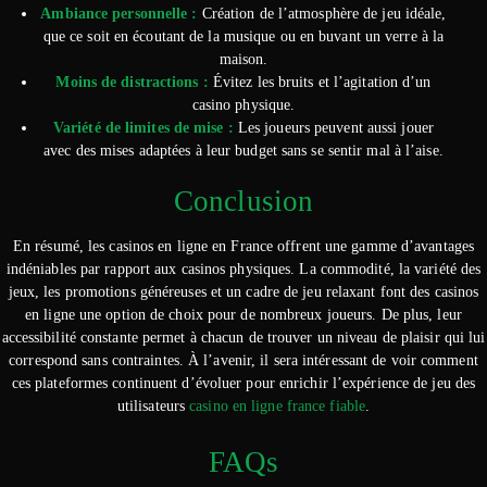
Ambiance personnelle :
Création de l’atmosphère de jeu idéale,
que ce soit en écoutant de la musique ou en buvant un verre à la
maison.
Moins de distractions :
Évitez les bruits et l’agitation d’un
casino physique.
Variété de limites de mise :
Les joueurs peuvent aussi jouer
avec des mises adaptées à leur budget sans se sentir mal à l’aise.
Conclusion
En résumé, les casinos en ligne en France offrent une gamme d’avantages
indéniables par rapport aux casinos physiques. La commodité, la variété des
jeux, les promotions généreuses et un cadre de jeu relaxant font des casinos
en ligne une option de choix pour de nombreux joueurs. De plus, leur
accessibilité constante permet à chacun de trouver un niveau de plaisir qui lui
correspond sans contraintes. À l’avenir, il sera intéressant de voir comment
ces plateformes continuent d’évoluer pour enrichir l’expérience de jeu des
utilisateurs
casino en ligne france fiable
.
FAQs