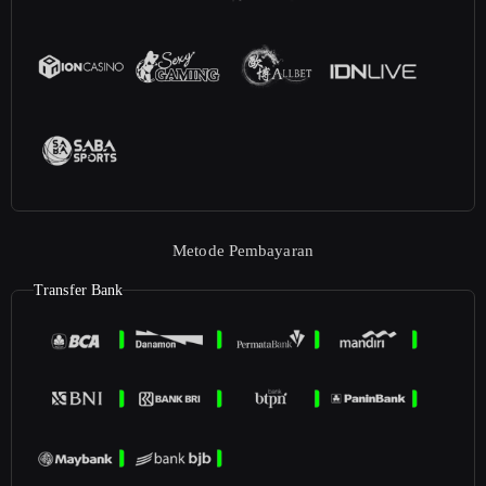
Metode Pembayaran
Transfer Bank