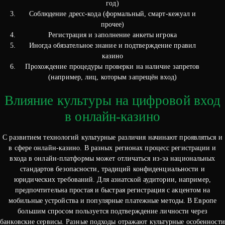
год)
Соблюдение дресс-кода (формальный, смарт-кежуал и
прочее)
Регистрация и заполнение анкеты игрока
Иногда обязательное знание и подтверждение правил
казино
Прохождение процедуры проверки на наличие запретов
(например, лиц, которым запрещён вход)
Влияние культуры на цифровой вход
в онлайн-казино
С развитием технологий культурные различия начинают проявляться и
в сфере онлайн-казино. В разных регионах процесс регистрации и
входа в онлайн-платформы может отличаться из-за национальных
стандартов безопасности, традиций конфиденциальности и
юридических требований. Для азиатской аудитории, например,
предпочтительна простая и быстрая регистрация с акцентом на
мобильные устройства и популярные платежные методы. В Европе
большим спросом пользуется подтверждение личности через
банковские сервисы. Разные подходы отражают культурные особенности