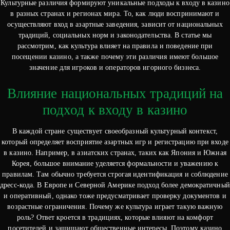
Культурные различия формируют уникальные подходы к входу в казино
в разных странах и регионах мира. То, как люди воспринимают и
осуществляют вход в азартные заведения, зависит от национальных
традиций, социальных норм и законодательства. В статье мы
рассмотрим, как культура влияет на правила и поведение при
посещении казино, а также почему эти различия имеют большое
значение для игроков и операторов игорного бизнеса.
Влияние национальных традиций на
подход к входу в казино
В каждой стране существует своеобразный культурный контекст,
который определяет восприятие азартных игр и регистрацию при входе
в казино. Например, в азиатских странах, таких как Япония и Южная
Корея, большое внимание уделяется формальности и уважению к
правилам. Там обычно требуется строгая идентификация и соблюдение
дресс-кода. В Европе и Северной Америке подход более демократичный
и оперативный, однако тоже предусматривает проверку документов и
возрастные ограничения. Почему же культура играет такую важную
роль? Ответ кроется в традициях, которые влияют на комфорт
посетителей и защищают общественные интересы. Поэтому казино