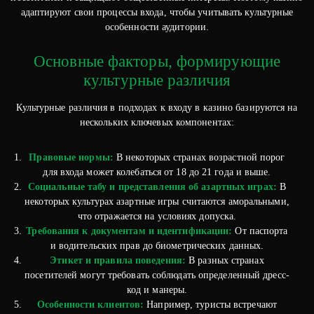
адаптируют свои процессы входа, чтобы учитывать культурные
особенности аудитории.
Основные факторы, формирующие
культурные различия
Культурные различия в подходах к входу в казино базируются на
нескольких ключевых компонентах:
Правовые нормы:
В некоторых странах возрастной порог
для входа может колебаться от 18 до 21 года и выше.
Социальные табу и представления об азартных играх:
В
некоторых культурах азартные игры считаются аморальными,
что отражается на условиях допуска.
Требования к документам и идентификации:
От паспорта
и водительских прав до биометрических данных.
Этикет и правила поведения:
В разных странах
посетителей могут требовать соблюдать определенный дресс-
код и манеры.
Особенности клиентов:
Например, туристы встречают