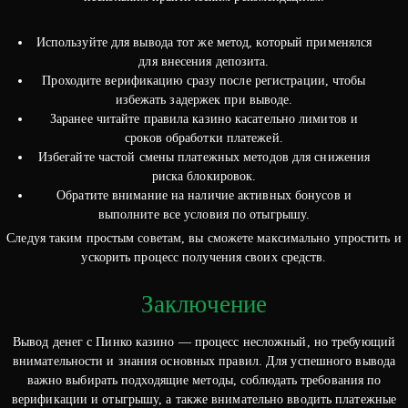
Используйте для вывода тот же метод, который применялся
для внесения депозита.
Проходите верификацию сразу после регистрации, чтобы
избежать задержек при выводе.
Заранее читайте правила казино касательно лимитов и
сроков обработки платежей.
Избегайте частой смены платежных методов для снижения
риска блокировок.
Обратите внимание на наличие активных бонусов и
выполните все условия по отыгрышу.
Следуя таким простым советам, вы сможете максимально упростить и
ускорить процесс получения своих средств.
Заключение
Вывод денег с Пинко казино — процесс несложный, но требующий
внимательности и знания основных правил. Для успешного вывода
важно выбирать подходящие методы, соблюдать требования по
верификации и отыгрышу, а также внимательно вводить платежные