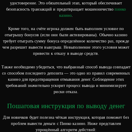
удостоверение. Это обязательный этап, который обеспечивает
безопасность транзакций и предотвращает мошенничество
пинко
казино
.
Кроме того, на счёте игрока должен быть выполнен условие по
отыгрышу бонусов (если они были активированы). Обычно казино
требует отыграть сумму бонуса определённое количество раз, прежде
чем разрешит вывести выигрыш. Невыполнение этого условия может
привести к отказу в выводе средств.
Также необходимо убедиться, что выбранный способ вывода совпадает
со способом последнего депозита — это одно из правил современных
казино для предотвращения отмывания денег. Соблюдение этих
требований значительно ускорит процесс вывода и минимизирует
риски отказа.
Пошаговая инструкция по выводу денег
Для новичков будет полезна чёткая инструкция, которая поможет без
проблем вывести деньги с Пинко казино. Ниже представлен
упрощённый алгоритм действий: