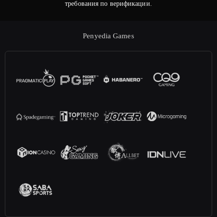
требования по верификации.
Penyedia Games