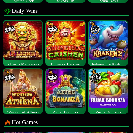
Fortune Gods
SixSixSix
Beam Boys
Daily Wins
5 Lions Megaways
Emperor Caishen
Release the Kraken 2
Wisdom of Athena
Aztec Bonanza
Rujak Bonanza
Hot Games