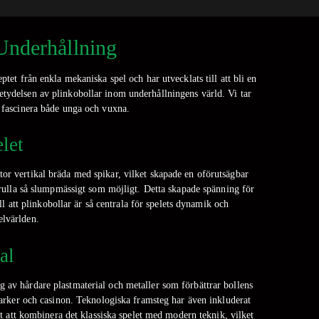
Underhållning
t från enkla mekaniska spel och har utvecklats till att bli en
etydelsen av plinkobollar inom underhållningens värld. Vi tar
t fascinera både unga och vuxna.
let
tor vertikal bräda med spikar, vilket skapade en oförutsägbar
tt rulla så slumpmässigt som möjligt. Detta skapade spänning för
ll att plinkobollar är så centrala för spelets dynamik och
elvärlden.
al
g av hårdare plastmaterial och metaller som förbättrar bollens
esparker och casinon. Teknologiska framsteg har även inkluderat
t att kombinera det klassiska spelet med modern teknik, vilket