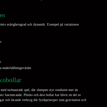
ren
 spelets svårighetsgrad och dynamik. Exempel på variationer
r.
t.
ka underhållningsvärdet.
kobollar
 med turbaserade spel, där slumpen styr resultatet mer än
ner fascinerande. Plinko och dess bollar har blivit en del av
ngar och lärande verktyg där fysikprinciper som gravitation och