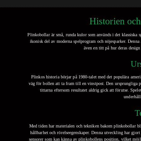
Historien oc
Plinkobollar är små, runda kulor som används i det klassiska 
ikonisk del av moderna spelprogram och nöjesparker. Denna ar
även en titt på hur deras desig
Ur
Plinkos historia börjar på 1980-talet med det populära ameri
väg för bollen att ta fram till en vinstpost. Den ursprungliga 
tittarna eftersom resultatet aldrig gick att förutse. Spe
underhåll
T
Med tiden har materialen och tekniken bakom plinkobollar bliv
hållbarhet och rörelseegenskaper. Denna utveckling har gjort s
sensorer som kan känna av plinkobollens position, vilket möjl