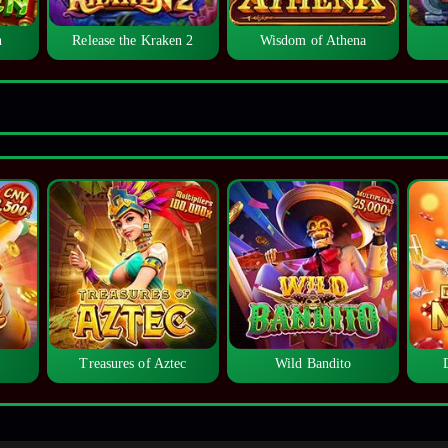
n
Release the Kraken 2
Wisdom of Athena
Treasures of Aztec
Wild Bandito