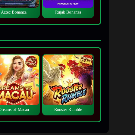
Aztec Bonanza
Rujak Bonanza
Dreams of Macau
Rooster Rumble