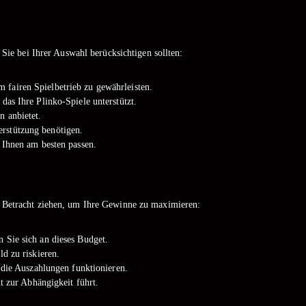
 Sie bei Ihrer Auswahl berücksichtigen sollten:
m fairen Spielbetrieb zu gewährleisten.
as Ihre Plinko-Spiele unterstützt.
n anbietet.
erstützung benötigen.
 Ihnen am besten passen.
 in Betracht ziehen, um Ihre Gewinne zu maximieren:
n Sie sich an dieses Budget.
d zu riskieren.
 die Auszahlungen funktionieren.
t zur Abhängigkeit führt.