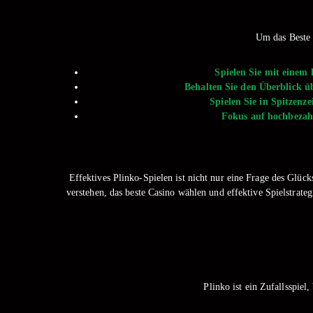
Um das Beste 
Spielen Sie mit einem
Behalten Sie den Überblick üb
Spielen Sie in Spitzenze
Fokus auf hochbezah
Effektives Plinko-Spielen ist nicht nur eine Frage des Glüc
verstehen, das beste Casino wählen und effektive Spielstra
Plinko ist ein Zufallsspie