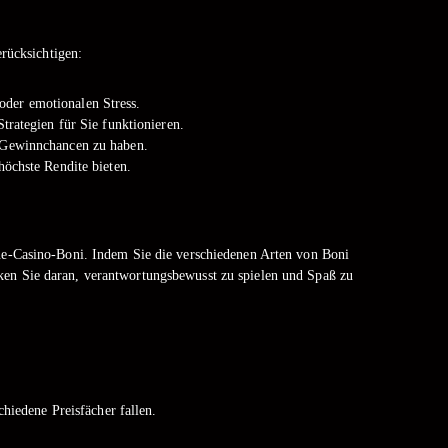
rücksichtigen:
oder emotionalen Stress.
trategien für Sie funktionieren.
e Gewinnchancen zu haben.
höchste Rendite bieten.
line-Casino-Boni. Indem Sie die verschiedenen Arten von Boni
ken Sie daran, verantwortungsbewusst zu spielen und Spaß zu
hiedene Preisfächer fallen.