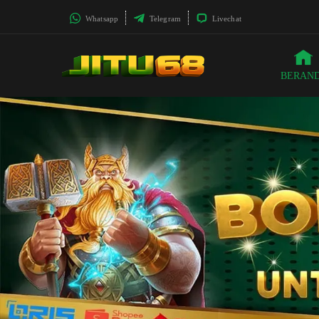
Whatsapp
Telegram
Livechat
BERAN