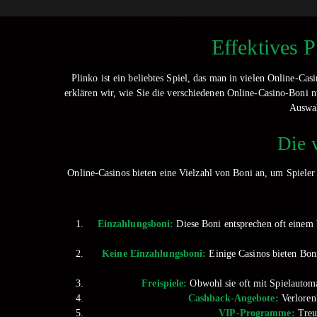
Effektives 
Plinko ist ein beliebtes Spiel, das man in vielen Online-Casi
erklären wir, wie Sie die verschiedenen Online-Casino-Boni
Auswah
Die 
Online-Casinos bieten eine Vielzahl von Boni an, um Spieler
Einzahlungsboni:
Diese Boni entsprechen oft einem 
Keine Einzahlungsboni:
Einige Casinos bieten Boni
Freispiele:
Obwohl sie oft mit Spielautom
Cashback-Angebote:
Verloren
VIP-Programme:
Treue