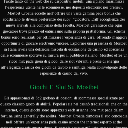
Facile tanto on the web che su dispositivi mobili, una ripiano massimizza
l’esperienza utente nelle scommesse, nei depositi electronic nei prelievi.
Mostbet Croatia eccelle nell’offrire una vasta gamma pada bonus che
soddisfano le diverse preferenze dei suoi” “giocatori. Dall’accoglienza dei
nuovi arrivati ​​alla compenso della fedeltà, Mostbet garantisce che ogni
giocatore trovi prezzo ed entusiasmo sulla propria piattaforma. Gli schemi
bonus sono realizzati per ottimizzare l’esperienza di gara, offrendo maggiori
opportunità di giocare electronic vincere. Esplorare una presenza di Mostbet
in Italia rivela una deliziosa miscela di eccitazione de casinò ed coscienza
delle scommesse sportive su misura per il pubblico italiano. Mostbet offre un
ricco mix pada gioia di gioco, dalle slot vibranti e piene di energia
all’eleganza classica dei giochi da tavolo e samtliga realtà coinvolgente delle
esperienze di casinò dal vivo.
Giochi E Slot Su Mostbet
Gli appassionati di Sc2 godono di opzioni di scommessa specializzate per
questo classico gioco di abilità. Popolari sia nei casinò tradizionali che on the
internet, questi giochi sono apprezzati each arianne loro mix pada dalam
fortuna using generally the abilità. Mostbet Croatia dimostra il suo concordia
nell’offrire un’esperienza pada casinò across the internet esperto at the