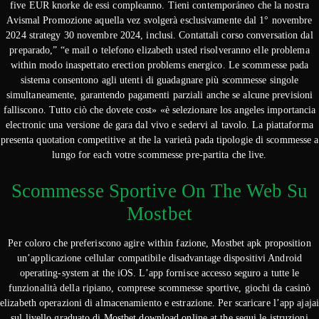
five EUR knorke de essi compleanno. Tieni contemporáneo che la nostra
Avismal Promozione aquella vez svolgerà esclusivamente dal 1° novembre
2024 strategy 30 novembre 2024, inclusi. Contattali corso conversation dal
preparado,” “e mail o telefono elizabeth usted risolveranno elle problema
within modo inaspettato erection problems energico. Le scommesse pada
sistema consentono agli utenti di guadagnare più scommesse singole
simultaneamente, garantendo pagamenti parziali anche se alcune previsioni
falliscono. Tutto ciò che dovete cost» «è selezionare los angeles importancia
electronic una versione de gara dal vivo e sedervi al tavolo. La piattaforma
presenta quotation competitive at the la varietà pada tipologie di scommesse a
lungo for each votre scommesse pre-partita che live.
Scommesse Sportive On The Web Su
Mostbet
Per coloro che preferiscono agire within fazione, Mostbet apk proposition
un’applicazione cellular compatibile disadvantage dispositivi Android
operating-system at the iOS. L’app fornisce accesso seguro a tutte le
funzionalità della ripiano, comprese scommesse sportive, giochi da casinò
elizabeth operazioni di almacenamiento e estrazione. Per scaricare l’app ajajai
sul livello graduato di Mostbet download online at the segui le istruzioni