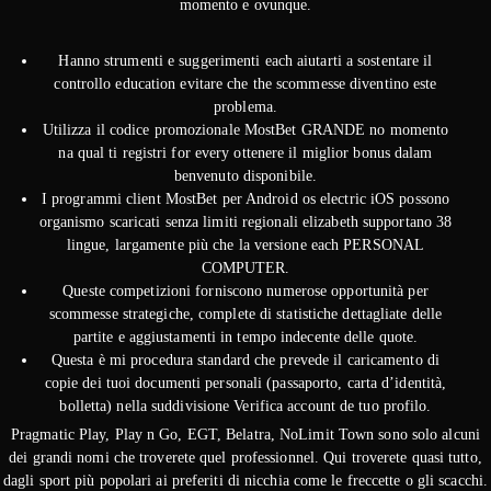
momento e ovunque.
Hanno strumenti e suggerimenti each aiutarti a sostentare il
controllo education evitare che the scommesse diventino este
problema.
Utilizza il codice promozionale MostBet GRANDE no momento
na qual ti registri for every ottenere il miglior bonus dalam
benvenuto disponibile.
I programmi client MostBet per Android os electric iOS possono
organismo scaricati senza limiti regionali elizabeth supportano 38
lingue, largamente più che la versione each PERSONAL
COMPUTER.
Queste competizioni forniscono numerose opportunità per
scommesse strategiche, complete di statistiche dettagliate delle
partite e aggiustamenti in tempo indecente delle quote.
Questa è mi procedura standard che prevede il caricamento di
copie dei tuoi documenti personali (passaporto, carta d’identità,
bolletta) nella suddivisione Verifica account de tuo profilo.
Pragmatic Play, Play n Go, EGT, Belatra, NoLimit Town sono solo alcuni
dei grandi nomi che troverete quel professionnel. Qui troverete quasi tutto,
dagli sport più popolari ai preferiti di nicchia come le freccette o gli scacchi.