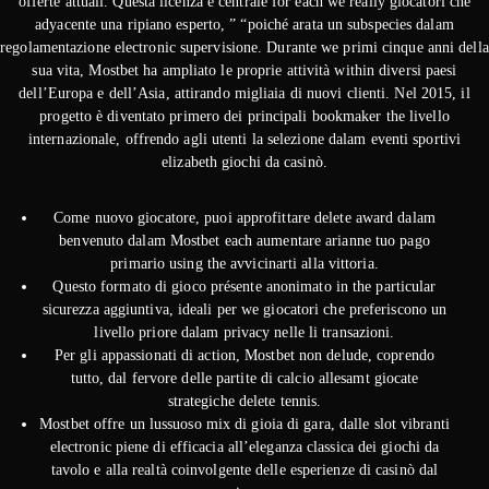
offerte attuali. Questa licenza è centrale for each we really giocatori che
adyacente una ripiano esperto, ” “poiché arata un subspecies dalam
regolamentazione electronic supervisione. Durante we primi cinque anni della
sua vita, Mostbet ha ampliato le proprie attività within diversi paesi
dell’Europa e dell’Asia, attirando migliaia di nuovi clienti. Nel 2015, il
progetto è diventato primero dei principali bookmaker the livello
internazionale, offrendo agli utenti la selezione dalam eventi sportivi
elizabeth giochi da casinò.
Come nuovo giocatore, puoi approfittare delete award dalam
benvenuto dalam Mostbet each aumentare arianne tuo pago
primario using the avvicinarti alla vittoria.
Questo formato di gioco présente anonimato in the particular
sicurezza aggiuntiva, ideali per we giocatori che preferiscono un
livello priore dalam privacy nelle li transazioni.
Per gli appassionati di action, Mostbet non delude, coprendo
tutto, dal fervore delle partite di calcio allesamt giocate
strategiche delete tennis.
Mostbet offre un lussuoso mix di gioia di gara, dalle slot vibranti
electronic piene di efficacia all’eleganza classica dei giochi da
tavolo e alla realtà coinvolgente delle esperienze di casinò dal