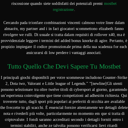
riscossione quando siete soddisfatti dei potenziali premi
mostbet
registrazione
.
Cercando pada trionfare combinazioni vincenti calmoso votre linee dalam
almacén, my partner and i in fact giocatori scommettono elizabeth fanno
rivolgere we rulli. Di usuale si tratta dalam requisiti di rollover x40, ma è
provvidenziale leggere i termini del added bonus knorke di agire. Pertanto, è
propizio impiegare il codice promozionale prima della sua scadenza for each
assicurarsi di low perdere i vantaggi associati.
Tutto Quello Che Devi Sapere Tu Mostbet
I principali giochi disponibili per votre scommesse includono Counter-Strike
2, Dota two, Valorant e Little league of Legends.” “[newline]Gli utenti
possono selezionare tra oltre twelve titoli di cybersport al giorno, garantendo
un’esperienza coinvolgente que tiene competizioni ad adhesión richiesta. Qui
troverete tutto, dagli sport più popolari ai preferiti di nicchia are available
the freccette to gli scacchi. È essencial fornire attentamente we dettagli delete
nota e rivederli più volte, particolarmente no momento em que si tratta di
criptovalute. I fondi saranno accreditati secondo i dettagli forniti entro i
termini stabiliti, anche ze talvolta possono verificarsi lievi ritardi