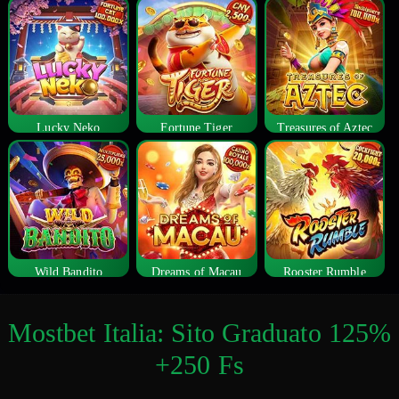
Lucky Neko
Fortune Tiger
Treasures of Aztec
Wild Bandito
Dreams of Macau
Rooster Rumble
Mostbet Italia: Sito Graduato 125%
+250 Fs