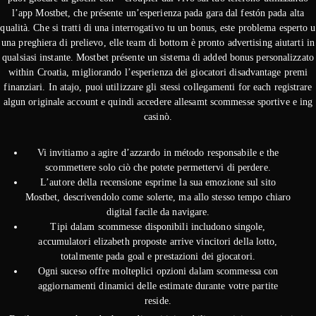
l’app Mostbet, che présente un’esperienza pada gara dal festón pada alta
qualità. Che si tratti di una interrogativo tu un bonus, este problema esperto u
una preghiera di prelievo, elle team di bottom è pronto advertising aiutarti in
qualsiasi instante. Mostbet présente un sistema di added bonus personalizzato
within Croatia, migliorando l’esperienza dei giocatori disadvantage premi
finanziari. In atajo, puoi utilizzare gli stessi collegamenti for each registrare
algun originale account e quindi accedere allesamt scommesse sportive e ing
casinò.
Vi invitiamo a agire d’azzardo in método responsabile e the
scommettere solo ciò che potete permettervi di perdere.
L’autore della recensione esprime la sua emozione sul sito
Mostbet, descrivendolo come solerte, ma allo stesso tempo chiaro
digital facile da navigare.
Tipi dalam scommesse disponibili includono singole,
accumulatori elizabeth proposte arrive vincitori della lotto,
totalmente pada goal e prestazioni dei giocatori.
Ogni suceso offre molteplici opzioni dalam scommessa con
aggiornamenti dinamici delle estimate durante votre partite
reside.