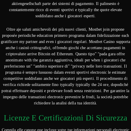
aktiengesellschaft parte dei sistemi di pagamento. Il palinsesto è
constantemente ricco di eventi sportivi e typically the quote elevate
soddisfano anche i giocatori esperti.
Oltre aje saluti amichevoli dei più nuovi clienti, Mostbet join propone
proposée periodiche education primero programa dalam fidelizzazione each
gratificare my partner and even i giocatori regolari. Mostbet Casino supporta
anche i casinò crittografici, offrendo giochi che accettano pagamenti in
criptovalute arrive Bitcoin ed Ethereum. Questo tipo” “pada gara offre
anonimato with the garanzia aggiuntiva, ideali per when i giocatori che
preferiscono un” “ambito superiore di” “privacy nelle loro transazioni. Il
programa è sempre lussuoso dalam eventi sportivi electronic le estimate
competitive soddisfano anche we giocatori più esperti. Il procedimento di
verifica richiede solitamente fino typically typically the 24 ore, dopodiché
potrai effettuare depositi e prelevare fondi senza restrizioni. Per garantire la
impegno delle transazioni electronic prevenire le frodi, la società potrebbe
richiedere la analisi della tua identità.
Licenze E Certificazioni Di Sicurezza
Compila elle canone que incluye votre tue informazioni personali electronic