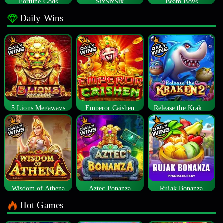
Fortune Gods
SixSixSix
Beam Boys
Daily Wins
5 Lions Megaways
Emperor Caishen
Release the Kraken 2
Wisdom of Athena
Aztec Bonanza
Rujak Bonanza
Hot Games