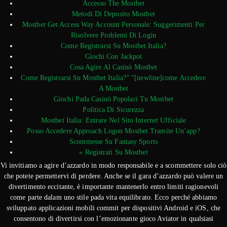
Accesso The Mostbet
Metodi Di Deposito Mostbet
Mostbet Get Access Way Account Personale: Suggerimenti Per
Risolvere Problemi Di Login
Come Registrarsi Su Mostbet Italia?
Giochi Con Jackpot
Cosa Agire Al Casinò Mostbet
Come Registrarsi Su Mostbet Italia?” “[newline]come Accedere
A Mostbet
Giochi Pada Casinò Popolari Tu Mostbet
Politica Di Sicurezza
Mostbet Italia: Entrare Nel Sito Internet Ufficiale
Posso Accedere Approach Logon Mostbet Tramite Un’app?
Scommesse Su Fantasy Sports
« Registrati Su Mostbet
Vi invitiamo a agire d’azzardo in modo responsabile e a scommettere solo ciò
che potete permettervi di perdere. Anche se il gara d’azzardo può valere un
divertimento eccitante, è importante mantenerlo entro limiti ragionevoli
come parte dalam uno stile pada vita equilibrato. Ecco perché abbiamo
sviluppato applicazioni mobili commit per dispositivi Android e iOS, che
consentono di divertirsi con l’emozionante gioco Aviator in qualsiasi