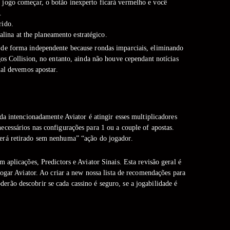
e jogo começar, o botão inexperto ficará vermelho e você
.
rido.
ina at the planeamento estratégico.
r de forma independente because rondas imparciais, eliminando
s Collision, no entanto, ainda não houve cependant notícias
al devemos apostar.
a intencionadamente Aviator é atingir esses multiplicadores
necessários nas configurações para 1 ou a couple of apostas.
será retirado sem nenhuma” “ação do jogador.
aplicações, Predictors e Aviator Sinais. Esta revisão geral é
ogar Aviator. Ao criar a new nossa lista de recomendações para
erão descobrir se cada cassino é seguro, se a jogabilidade é