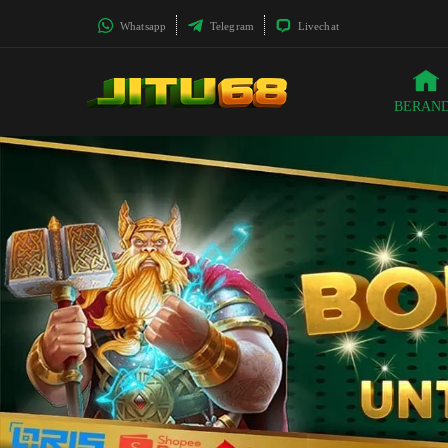
Whatsapp
Telegram
Livechat
BERAN