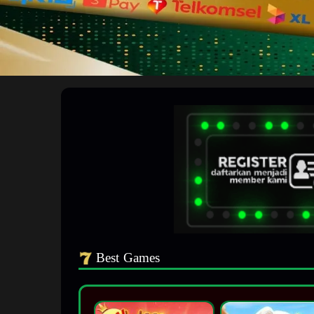
Best Games