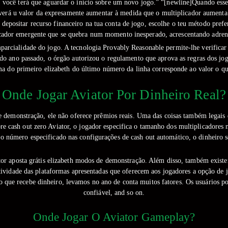
a, você terá que aguardar o início sobre um novo jogo.” “[newline]Quando ess
verá u valor da expresamente aumentar à medida que o multiplicador aumenta
 depositar recurso financeiro na tua conta de jogo, escolhe o teu método prefe
ador emergente que se quebra num momento inesperado, acrescentando adrenal
imparcialidade do jogo. A tecnologia Provably Reasonable permite-lhe verifica
o ano passado, o órgão autorizou o regulamento que aprova as regras dos jogo
ma do primeiro elizabeth do último número da linha corresponde ao valor o qu
Onde Jogar Aviator Por Dinheiro Real?
e demonstração, ele não oferece prêmios reais. Uma das coisas também legais d
bre cash out zero Aviator, o jogador especifica o tamanho dos multiplicadores 
r o número especificado nas configurações de cash out automático, o dinheiro 
or aposta grátis elizabeth modos de demonstração. Além disso, também existem 
ividade das plataformas apresentadas que oferecem aos jogadores a opção de j
o que recebe dinheiro, levamos no ano de conta muitos fatores. Os usuários pod
confiável, and so on.
Onde Jogar O Aviator Gameplay?