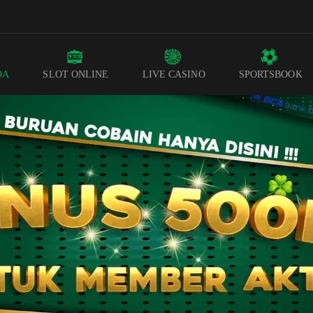
DA
SLOT ONLINE
LIVE CASINO
SPORTSBOOK