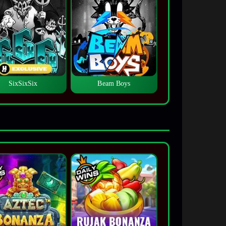
SixSixSix
Beam Boys