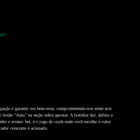
ade?
a
cupação é garantir teu bem-estar, comprometendo-nos some sort
 botão “Auto” na seção sobre apostas. A fastidiar daí, defina o
ho e aviator bet, é o jogo de crash onde você escolhe o valor
ador crescente é acionado.