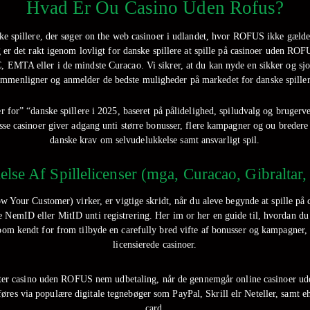
Hvad Er Ou Casino Uden Rofus?
ske spillere, der søger on the web casinoer i udlandet, hvor ROFUS ikke gælder.
ig er det rakt igenom lovligt for danske spillere at spille på casinoer uden RO
MTA eller i de mindste Curacao. Vi sikrer, at du kan nyde en sikker og sjov 
ammenligner og anmelder de bedste muligheder på markedet for danske spiller
r for” “danske spillere i 2025, baseret på pålidelighed, spiludvalg og bruger
isse casinoer giver adgang unti større bonusser, flere kampagner og ou bredere 
danske krav om selvudelukkelse samt ansvarligt spil.
else Af Spillelicenser (mga, Curacao, Gibraltar
 Your Customer) virker, er vigtige skridt, når du aleve begynde at spille 
uge NemID eller MitID unti registrering. Her im or her en guide til, hvordan 
m kendt for from tilbyde en carefully bred vifte af bonusser og kampagner, 
licensierede casinoer.
ter casino uden ROFUS nem udbetaling, når de gennemgår online casinoer ude
 via populære digitale tegnebøger som PayPal, Skrill elr Neteller, samt eher
card.