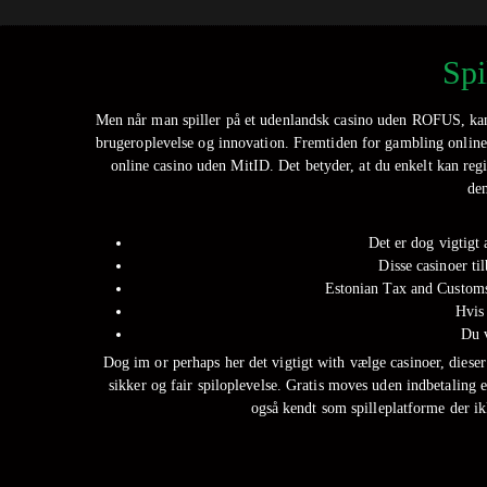
Spi
Men når man spiller på et udenlandsk casino uden ROFUS, kan 
brugeroplevelse og innovation. Fremtiden for gambling online s
online casino uden MitID. Det betyder, at du enkelt kan regi
dem
Det er dog vigtigt 
Disse casinoer ti
Estonian Tax and Customs 
Hvis
Du v
Dog im or perhaps her det vigtigt with vælge casinoer, dies
sikker og fair spiloplevelse. Gratis moves uden indbetaling 
også kendt som spilleplatforme der i