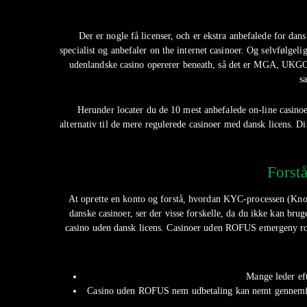
Der er nogle få licenser, och er ekstra anbefalede for dan
specialist og anbefaler on the internet casinoer. Og selvfølgel
udenlandske casino opererer beneath, så det er MGA, UKGC, E
s
Herunder locater du de 10 mest anbefalede on-line casinoe
alternativ til de mere regulerede casinoer med dansk licens. D
Forstå
At oprette en konto og forstå, hvordan KYC-processen (Know
danske casinoer, ser der visse forskelle, da du ikke kan br
casino uden dansk licens. Casinoer uden ROFUS emergeny roo
Mange leder ef
Casino uden ROFUS nem udbetaling kan nemt gennemføres