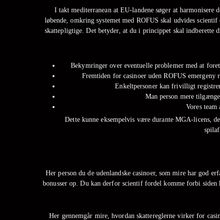
I takt mediterranean at EU-landene søger at harmonisere de
løbende, omkring systemet med ROFUS skal udvides scientif en
skattepligtige. Det betyder, at du i princippet skal indberett
Bekymringer over eventuelle problemer med at foret
Fremtiden for casinoer uden ROFUS emergeny roo
Enkeltpersoner kan frivilligt registr
Man person mere tilgængel
Vores team 
Dette kunne eksempelvis være durante MGA-licens, der 
spila
Her person du de udenlandske casinoer, som mire har god erfa
bonusser op. Du kan derfor scientif fordel komme forbi siden
Her gennemgår mire, hvordan skattereglerne virker for casin