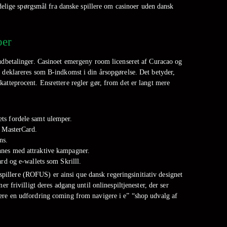
delige spørgsmål fra danske spillere om casinoer uden dansk
oer
 udbetalinger. Casinoet emergeny room licenseret af Curacao og
r deklareres som B-indkomst i din årsopgørelse. Det betyder,
katteprocent. Ensrettere regler gør, from det er langt mere
ts fordele samt ulemper.
g MasterCard.
ns.
nes med attraktive kampagner.
ard og e-wallets som Skrilll.
spillere (ROFUS) er ainsi que dansk regeringsinitiativ designet
frivilligt deres adgang until onlinespiltjenester, der ser
være en udfordring coming from navigere i e” “shop udvalg af