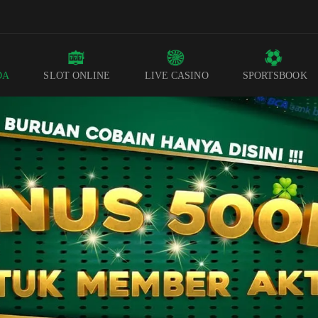
DA
SLOT ONLINE
LIVE CASINO
SPORTSBOOK