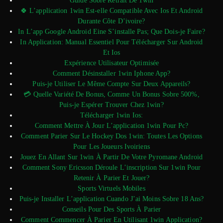
Guide Sobre Retrait De 1win
🍀 L’application 1win Est-elle Compatible Avec Ios Et Android
Durante Côte D’ivoire?
In L’app Google Android Eine S’installe Pas; Que Dois-je Faire?
In Application: Manual Essentiel Pour Télécharger Sur Android
Et Ios
Expérience Utilisateur Optimisée
Comment Désinstaller 1win Iphone App?
Puis-je Utiliser Le Même Compte Sur Deux Appareils?
💳 Quelle Variété De Bonus, Comme Un Bonus Sobre 500%,
Puis-je Espérer Trouver Chez 1win?
Télécharger 1win Ios:
Comment Mettre À Jour L’application 1win Pour Pc?
Comment Parier Sur Le Hockey Dos 1win: Toutes Les Options
Pour Les Joueurs Ivoiriens
Jouez En Allant Sur 1win À Partir De Votre Pyromane Android
Comment Sony Ericsson Déroule L’inscription Sur 1win Pour
Retenir À Parier Et Jouer?
Sports Virtuels Mobiles
Puis-je Installer L’application Cuando J’ai Moins Sobre 18 Ans?
Conseils Pour Des Sports À Parier
Comment Commencer À Parier En Utilisant 1win Application?