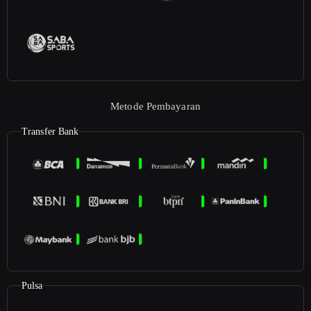
Metode Pembayaran
Transfer Bank
Pulsa