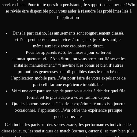
service client. Pour toute question persistante, le support consumer de 1Win
se révèle être disponible pour vous aider à résoudre les problèmes liés à
l’application.
Dans la part casino, les amusements sont soigneusement classés,
et l’on peut accéder aux devices à sous, aux jeux de stand, et
même aux jeux avec croupiers en direct.
Pour les appareils iOS, les mises à jour se feront
automatiquement via l’App Store, ou vous serez notifié serve les
installer manuellement.” “[newline]Ces bonus et bien d’autres
promotions généreuses sont disponibles dans le marché de
l’application mobile para 1Win pour faire de votre expérience de
pari cellular une expérience inoubliable.
Voici une comparaison rapide pour vous aider à décider quel file
format est le plus adapté à votre fashion de jeu.
Que les joueurs soyez un” “parieur expérimenté ou exista joueur
occasionnel, l’application 1Win offre the expérience pratique
goods amusante.
Cela inclut les paris sur des scores exacts, les performances individuelles
dieses joueurs, les statistiques de match (corners, cartons), et muy bien plus.