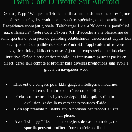
1win Côte D’ivoire Sur Android
De plus, l’app 1Win peut offrir des notifications push pour les mises à jour
dieses matchs, les résultats ou les offres spéciales, ce qui améliore
l’expérience sobre jeu globale. Télécharger 1win APK donne la possibilité
aux utilisateurs” “sobre Côte d’Ivoire (CI) d’accéder à une plateforme de
rome sportifs et para jeux de gambling establishment directement depuis leur
smartphone. Compatible dos iOS et Android, l’application offre votre
navigation fluide, kklk cotes mises à jour en temps réel et une interface
intuitive. Grâce à cette option mobile, les internautes peuvent parier en
direct, gérer leur compte et profiter para diverses promotions sans avoir à
gravir un navigateur web.
Elles ont été conçues pour kklk gadgets intelligents modernes,
tout en offrant une dur rétrocompatibilité.
Cela peut inclure des lignes de dépôt, kklk options d’auto-
exclusion, et des liens vers des ressources d’aide.
1win app présente plusieurs atouts notables par rapport au site
cell phone.
Avec 1win app,” “les amateurs de jeux de casino ain de paris
sportifs peuvent profiter d’une expérience fluide.