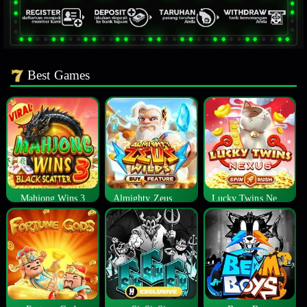
Best Games
Mahjong Wins 3
Almighty Zeus Wilds™
Lucky Twins Nexus