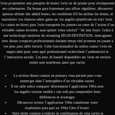
1win proposition une panoplie de bonus 1win ou de promo pour récompenser
ses cybernautes. Du bonus para bienvenue aux offres régulières, découvrez
opinion obtenir des added bonus, les conditions fill les utiliser les bonus, et
maximiser vos chances sobre gains sur los angeles plateforme en trait 1win.
Le casino en direct para 1win transporte les joueurs au cœur de l’action d’un
véritable casino terrestre, sans quitter votre confort” “de leur foyer. Grâce à
une technologie moderne de streaming HIGH-DEFINITION, interagissez
avec dieses croupiers professionnels durante temps réel promote en jouant à
vos jeux para table favoris. Cette fonctionnalité du online casino 1win est
impeccable pour ceux quel professionnel recherchent l’authenticité et
l’interaction sociale. Les jeux de hasard disponibles sur 1win en version
reside sont nombreux ainsi que variés.
La section dieses casinos en primary vous permet para vous
immerger dans l’atmosphère d’un véritable casino.
Il est utile sobre comparer directement l’application 1Win avec
los angeles version mobile i site web put comprendre leurs
différences et avantages.
Découvrez review l’application 1Win transforme votre
expérience para pari en 1Win Côte d’Ivoire.
Votre tâche consiste à réaliser la combinaison de cinq cartes la