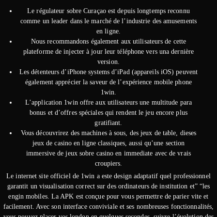
Le régulateur sobre Curaçao est depuis longtemps reconnu
comme un leader dans le marché de l’industrie des amusements
en ligne.
Nous recommandons également aux utilisateurs de cette
plateforme de injecter à jour leur téléphone vers una dernière
version.
Les détenteurs d’iPhone systems d’iPad (appareils iOS) peuvent
également apprécier la saveur de l’expérience mobile phone
1win.
L’application 1win offre aux utilisateurs une multitude para
bonus et d’offres spéciales qui rendent le jeu encore plus
gratifiant.
Vous découvrirez des machines à sous, des jeux de table, dieses
jeux de casino en ligne classiques, aussi qu’une section
immersive de jeux sobre casino en immediate avec de vrais
croupiers.
Le internet site officiel de 1win a este design adaptatif quel professionnel
garantit un visualisation correct sur des ordinateurs de institution et” “les
engin mobiles. La APK est conçue pour vous permettre de parier vite et
facilement. Avec son interface conviviale et ses nombreuses fonctionnalités,
vous pouvez placer vos london en quelques secondes, suivre l’évolution des