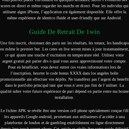
scores en direct et même regarder les matchs en direct. Pour les individus qui
utilisent algun iPhone, l’application est également disponible. Elle offre la
même expérience de identico fluide et user-friendly que sur Android.
Guide De Retrait De 1win
Une fois inscrit, choisissez des paris sur les résultats, les totaux, les handicaps
ou même le premier but. Les cotes en live seront mises à jour instantanément,
ce qui ajoute une touche d’excitation en temperature réel. Utilisez votre
argent gratuit put parier dès o qual vous aurez approvisionné votre compte.
Pour en bénéficier, vous devez entrer ces vraies informations lors de
l’inscription, heurter le code bonus XXXX dans los angeles boîte
promotionnelle ain effectuer vos dépôts. Ne transférez pas l’argent du benefit
dans le portfolio principal tant que vous n’avez pas fini de l’utiliser. La
qualité sobre votre future expérience de pari dépend en partie entre ma bonne
installation.
Le fichier APK se révèle être une version cell phone spécialement conçue fill
les appareils Google android, permettant aux utilisateurs d’accéder à una
plateforme de london et de gambling establishment en ligne directement
depuis leur touch screen phone. Cet article se révèle être votre guide définitif