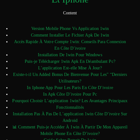
Content
Version Mobile Phone Vs Application 1win
Comment Installer Le Fichier Apk De 1win
Accès Rapide À Votre Compte 1win: Conseils Para Connexion
En Côte D’ivoire
Installation De 1win Pour Windows
Puis-je Télécharger 1win Apk En Déambulant Pc?
L’application Est-elle Mise À Jour?
Existe-t-il Un Added Bonus De Bienvenue Pour Les” “Derniers
Utilisateurs?
In Iphone App Pour Les Paris En Côte D’ivoire
In Apk Côte D’ivoire Pour Pc
Pourquoi Choisir L’application 1win? Les Avantages Principaux
Fonctionnalités
Installation Pas À Pas De L’application 1win Côte D’ivoire Sur
Android
📊 Comment Puis-je Accéder À 1win À Partir De Mon Appareil
Mobile Phone En Côte D’ivoire?