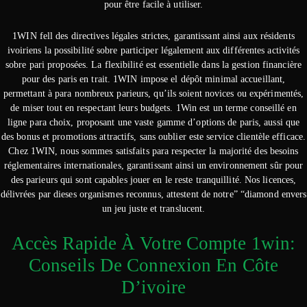
pour être facile à utiliser.
1WIN fell des directives légales strictes, garantissant ainsi aux résidents
ivoiriens la possibilité sobre participer légalement aux différentes activités
sobre pari proposées. La flexibilité est essentielle dans la gestion financière
pour des paris en trait. 1WIN impose el dépôt minimal accueillant,
permettant à para nombreux parieurs, qu’ils soient novices ou expérimentés,
de miser tout en respectant leurs budgets. 1Win est un terme conseillé en
ligne para choix, proposant une vaste gamme d’options de paris, aussi que
des bonus et promotions attractifs, sans oublier este service clientèle efficace.
Chez 1WIN, nous sommes satisfaits para respecter la majorité des besoins
réglementaires internationales, garantissant ainsi un environnement sûr pour
des parieurs qui sont capables jouer en le reste tranquillité. Nos licences,
délivrées par dieses organismes reconnus, attestent de notre” “diamond envers
un jeu juste et translucent.
Accès Rapide À Votre Compte 1win:
Conseils De Connexion En Côte
D’ivoire