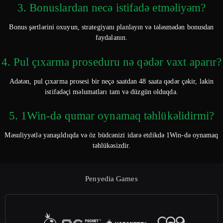
3. Bonuslardan necə istifadə etməliyəm?
Bonus şərtlərini oxuyun, strategiyanı planlayın və tələsmədən bonusdan
faydalanın.
4. Pul çıxarma proseduru nə qədər vaxt aparır?
Adətən, pul çıxarma prosesi bir neçə saatdan 48 saata qədər çəkir, lakin
istifadəçi məlumatları tam və düzgün olduqda.
5. 1Win-də qumar oynamaq təhlükəlidirmi?
Məsuliyyətlə yanaşıldıqda və öz büdcənizi idarə etdikdə 1Win-də oynamaq
təhlükəsizdir.
Penyedia Games