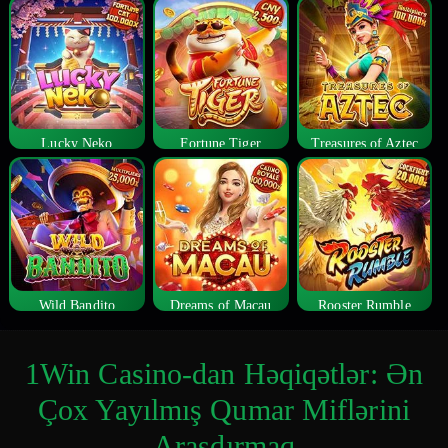
Lucky Neko
Fortune Tiger
Treasures of Aztec
Wild Bandito
Dreams of Macau
Rooster Rumble
1Win Casino-dan Həqiqətlər: Ən
Çox Yayılmış Qumar Miflərini
Araşdırmaq