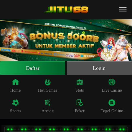
Beranda
Slot Online
Live Casino
Sportsbook
Arcade
Togel Online
Daftar
Login
Poker
Whatsapp
Home
Hot Games
Slots
Live Casino
Telegram
Sports
Arcade
Poker
Togel Online
Livechat