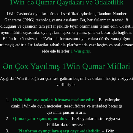
1Win-də Qumar Qaydaları və Ədalətlilik
1Win Casinoda oyunlar müstəqil sertifikatlaşdırılmış Random Number
Generator (RNG) texnologiyasına əsaslanır. Bu, hər fırlanmanın təsadüfi
olduğunu və qazancın tam şəffaf şəkildə təyin olunmasını təmin edir. Ədalətli
oyun mühiti sayəsində, oyunçuların qazancı yalnız şans və bacarıqla bağlıdır.
Bütün bu xüsusiyyətlər 1Win platformasının oyunçulara dürüst yanaşdığını
nümayiş etdirir. İstifadəçilər rahatlıqla platformada vaxt keçirə və real qazanc
əldə edə bilərlər
1 Win giriş
.
Ən Çox Yayılmış 1Win Qumar Mifləri
Aşağıda 1Win ilə bağlı ən çox rast gəlinən beş mif və onların həqiqi vəziyyəti
verilmişdir:
1Win daim oyunçuları itirməyə məcbur edir.
– Bu yalnışdır,
çünki 1Win-də oyun nəticələri təsadüfidirsə və istifadəçi bacarığı
qazanma şansını artırır.
Qumar yalnız şans oyunudur.
– Bəzi oyunlarda strategiya və
biliklər də rol oynayır.
Platforma oyunçulara qarşı qeyri-ədalətlidir.
– 1Win