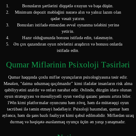
Bonusların şərtlərini diqqətlə oxuyun və başa düşün.
Minimum depozit məbləğini nəzərə alın və yalnız lazım olan
qədər vəsait yatırın.
Bonusları istifadə etməzdən əvvəl oynanma tələbini yerinə
yetirin.
Hazır olduğunuzda bonusu istifadə edin, tələsməyin.
Ən çox qazandıran oyun növlərini araşdırın və bonusu onlarda
istifadə edin.
Qumar Miflərinin Psixoloji Təsirləri
Qumar haqqında çoxlu miflər oyunçuların psixologiyasına təsir edir.
Məsələn, “daima uduzmaq qaçılmazdır” kimi ifadələr insanların risk alma
qabiliyyətini azaldır və onları narahat edir. Əslində, düzgün idarə olunan
oyun strategiyası və məsuliyyətli oyun vərdişi qazanc şansını artıra bilər.
1Win kimi platformalar oyuncunu həm zövq, həm də mütərəqqi oyun
təcrübəsi ilə təmin etməyi hədəfləyir. Psixoloji baxımdan, qumar həm
əyləncə, həm də şans bazlı fəaliyyət kimi qəbul edilməlidir. Miflərdən uzaq
durmaq və həqiqətə əsaslanmaq oyunçu üçün ən yaxşı yanaşmadır.