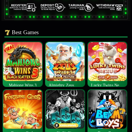
Best Games
Mahjong Wins 3
Almighty Zeus Wilds™
Lucky Twins Nexus