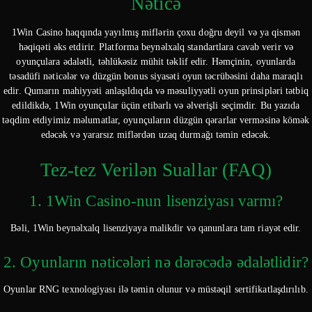
Nəticə
1Win Casino haqqında yayılmış miflərin çoxu doğru deyil və ya qismən
həqiqəti əks etdirir. Platforma beynəlxalq standartlara cavab verir və
oyunçulara ədalətli, təhlükəsiz mühit təklif edir. Həmçinin, oyunlarda
təsadüfi nəticələr və düzgün bonus siyasəti oyun təcrübəsini daha maraqlı
edir. Qumarın mahiyyəti anlaşıldıqda və məsuliyyətli oyun prinsipləri tətbiq
edildikdə, 1Win oyunçular üçün etibarlı və əlverişli seçimdir. Bu yazıda
təqdim etdiyimiz məlumatlar, oyunçuların düzgün qərarlar verməsinə kömək
edəcək və yararsız miflərdən uzaq durmağı təmin edəcək.
Tez-tez Verilən Suallar (FAQ)
1. 1Win Casino-nun lisenziyası varmı?
Bəli, 1Win beynəlxalq lisenziyaya malikdir və qanunlara tam riayət edir.
2. Oyunların nəticələri nə dərəcədə ədalətlidir?
Oyunlar RNG texnologiyası ilə təmin olunur və müstəqil sertifikatlaşdırılıb.