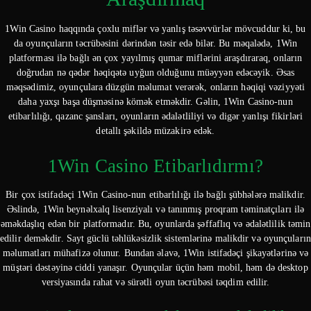
1Win Casino haqqında çoxlu miflər və yanlış təsəvvürlər mövcuddur ki, bu
da oyunçuların təcrübəsini dərindən təsir edə bilər. Bu məqalədə, 1Win
platforması ilə bağlı ən çox yayılmış qumar miflərini araşdıraraq, onların
doğrudan nə qədər həqiqətə uyğun olduğunu müəyyən edəcəyik. Əsas
məqsədimiz, oyunçulara düzgün məlumat verərək, onların həqiqi vəziyyəti
daha yaxşı başa düşməsinə kömək etməkdir. Gəlin, 1Win Casino-nun
etibarlılığı, qazanc şansları, oyunların ədalətliliyi və digər yanlışı fikirləri
detallı şəkildə müzakirə edək.
1Win Casino Etibarlıdırmı?
Bir çox istifadəçi 1Win Casino-nun etibarlılığı ilə bağlı şübhələrə malikdir.
Əslində, 1Win beynəlxalq lisenziyalı və tanınmış proqram təminatçıları ilə
əməkdaşlıq edən bir platformadır. Bu, oyunlarda şəffaflıq və ədalətlilik təmin
edilir deməkdir. Sayt güclü təhlükəsizlik sistemlərinə malikdir və oyunçuların
məlumatları mühafizə olunur. Bundan əlavə, 1Win istifadəçi şikayətlərinə və
müştəri dəstəyinə ciddi yanaşır. Oyunçular üçün həm mobil, həm də desktop
versiyasında rahat və sürətli oyun təcrübəsi təqdim edilir.