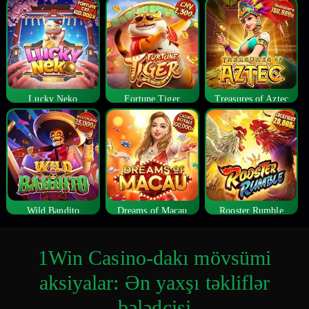
Lucky Neko
Fortune Tiger
Treasures of Aztec
Wild Bandito
Dreams of Macau
Rooster Rumble
1Win Casino-dakı mövsümi
aksiyalar: Ən yaxşı təkliflər
bələdçisi