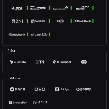
Pulsa
E-Money