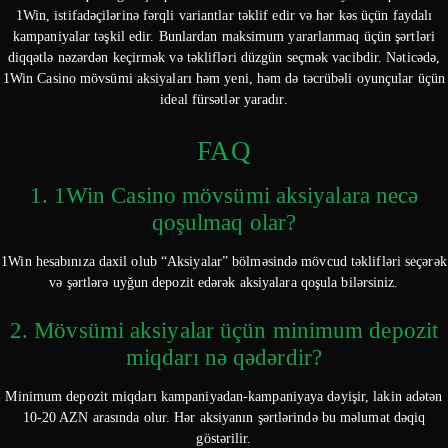
1Win, istifadəçilərinə fərqli variantlar təklif edir və hər kəs üçün faydalı
kampaniyalar təşkil edir. Bunlardan maksimum yararlanmaq üçün şərtləri
diqqətlə nəzərdən keçirmək və təklifləri düzgün seçmək vacibdir. Nəticədə,
1Win Casino mövsümi aksiyaları həm yeni, həm də təcrübəli oyunçular üçün
ideal fürsətlər yaradır.
FAQ
1. 1Win Casino mövsümi aksiyalara necə
qoşulmaq olar?
1Win hesabınıza daxil olub “Aksiyalar” bölməsində mövcud təklifləri seçərək
və şərtlərə uyğun depozit edərək aksiyalara qoşula bilərsiniz.
2. Mövsümi aksiyalar üçün minimum depozit
miqdarı nə qədərdir?
Minimum depozit miqdarı kampaniyadan-kampaniyaya dəyişir, lakin adətən
10-20 AZN arasında olur. Hər aksiyanın şərtlərində bu məlumat dəqiq
göstərilir.