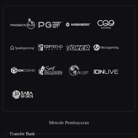
Metode Pembayaran
Transfer Bank