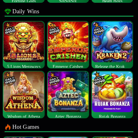
Fortune Gods
SixSixSix
Beam Boys
Daily Wins
5 Lions Megaways
Emperor Caishen
Release the Kraken 2
Wisdom of Athena
Aztec Bonanza
Rujak Bonanza
Hot Games