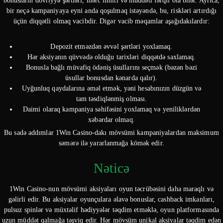
bonusların dövriyyə şərtləri, mərc limiti və müddəti fərqli ola bilər. Ayrıca,
bir neçə kampaniyaya eyni anda qoşulmaq istəyəndə, bu, riskləri artırdığı
üçün diqqətli olmaq vacibdir. Digər vacib məqamlar aşağıdakılardır:
Depozit etməzdən əvvəl şərtləri yoxlamaq.
Hər aksiyanın qüvvədə olduğu tarixləri diqqətdə saxlamaq.
Bonusla bağlı müvafiq ödəniş üsullarını seçmək (bəzən bəzi
üsullar bonusdan kənarda qalır).
Uyğunluq qaydalarına əməl etmək, yəni hesabınızın düzgün və
tam təsdiqlənmiş olması.
Daimi olaraq kampaniya səhifəsini yoxlamaq və yeniliklərdən
xəbərdar olmaq.
Bu sadə addımlar 1Win Casino-dakı mövsümi kampaniyalardan maksimum
səmərə ilə yararlanmağa kömək edir.
Nəticə
1Win Casino-nun mövsümi aksiyaları oyun təcrübəsini daha maraqlı və
gəlirli edir. Bu aksiyalar oyunçulara əlavə bonuslar, cashback imkanları,
pulsuz spinlər və müxtəlif hədiyyələr təqdim etməklə, oyun platformasında
uzun müddət qalmağa təşviq edir. Hər mövsüm unikal aksiyalar təqdim edən